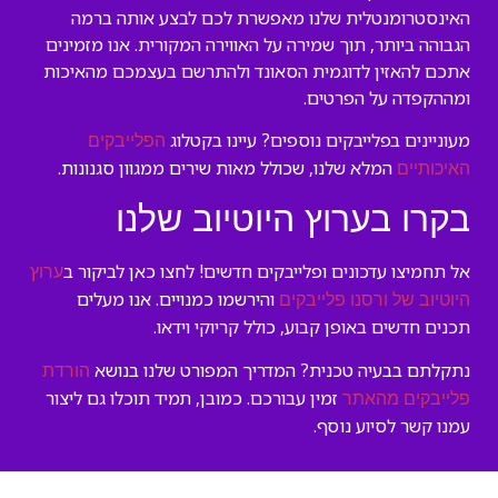
האינסטרומנטלית שלנו מאפשרת לכם לבצע אותה ברמה
הגבוהה ביותר, תוך שמירה על האווירה המקורית. אנו מזמינים
אתכם להאזין לדוגמית הסאונד ולהתרשם בעצמכם מהאיכות
ומההקפדה על הפרטים.
מעוניינים בפלייבקים נוספים? עיינו בקטלוג
הפלייבקים
המלא שלנו, שכולל מאות שירים ממגוון סגנונות.
האיכותיים
בקרו בערוץ היוטיוב שלנו
אל תחמיצו עדכונים ופלייבקים חדשים! לחצו כאן לביקור ב
ערוץ
והירשמו כמנויים. אנו מעלים
היוטיוב של ורסנו פלייבקים
תכנים חדשים באופן קבוע, כולל קריוקי וידאו.
נתקלתם בבעיה טכנית? המדריך המפורט שלנו בנושא
הורדת
זמין עבורכם. כמובן, תמיד תוכלו גם ליצור
פלייבקים מהאתר
עמנו קשר לסיוע נוסף.