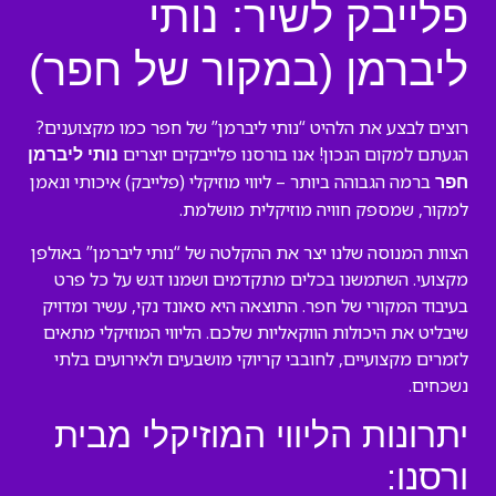
פלייבק לשיר: נותי
ליברמן (במקור של חפר)
רוצים לבצע את הלהיט “נותי ליברמן” של חפר כמו מקצוענים?
הגעתם למקום הנכון! אנו בורסנו פלייבקים יוצרים
נותי ליברמן
ברמה הגבוהה ביותר – ליווי מוזיקלי (פלייבק) איכותי ונאמן
חפר
למקור, שמספק חוויה מוזיקלית מושלמת.
הצוות המנוסה שלנו יצר את ההקלטה של “נותי ליברמן” באולפן
מקצועי. השתמשנו בכלים מתקדמים ושמנו דגש על כל פרט
בעיבוד המקורי של חפר. התוצאה היא סאונד נקי, עשיר ומדויק
שיבליט את היכולות הווקאליות שלכם. הליווי המוזיקלי מתאים
לזמרים מקצועיים, לחובבי קריוקי מושבעים ולאירועים בלתי
נשכחים.
יתרונות הליווי המוזיקלי מבית
ורסנו: