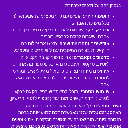
במגוון רחב של דרכים יצירתיות:
הופעות חיות:
הופיעו עם ליווי מקצועי שנשמע מעולה
בכל מערכת הגברה.
ערבי קריוקי:
שדרגו כל ערב קריוקי עם פלייבק ברמה
אחרת, שיגרום לכולם להרגיש כוכבים.
אודישנים ותחרויות שירה:
הציגו את יכולותיכם
הווקאליות בצורה המיטבית עם ליווי מרשים ומקצועי.
סרטונים וקאברים:
צרו סרטוני קאבר מקצועיים
ליוטיוב, טיקטוק, אינסטגרם או כל פלטפורמה אחרת.
אירועים מיוחדים:
הוסיפו טאץ’ מוזיקלי אישי ומרגש
לחתונה, בר/בת מצווה, יום הולדת או כל אירוע חגיגי
אחר.
שימוש מסחרי:
תוכלו להשתמש בפלייבק גם כרקע
לסרטוני תדמית, פרסומות ועוד (בכפוף לתנאי הרישיון).
השיר “נותי ליברמן” הוא יצירה אהובה ומוכרת. הגרסה
האינסטרומנטלית שלנו מאפשרת לכם לבצע אותה ברמה
הגבוהה ביותר, תוך שמירה על האווירה המקורית. אנו מזמינים
אתכם להאזין לדוגמית הסאונד ולהתרשם בעצמכם מהאיכות