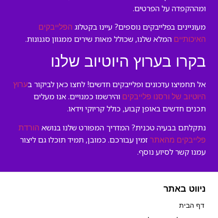
ומההקפדה על הפרטים.
מעוניינים בפלייבקים נוספים? עיינו בקטלוג
הפלייבקים
המלא שלנו, שכולל מאות שירים ממגוון סגנונות.
האיכותיים
בקרו בערוץ היוטיוב שלנו
אל תחמיצו עדכונים ופלייבקים חדשים! לחצו כאן לביקור ב
ערוץ
והירשמו כמנויים. אנו מעלים
היוטיוב של ורסנו פלייבקים
תכנים חדשים באופן קבוע, כולל קריוקי וידאו.
נתקלתם בבעיה טכנית? המדריך המפורט שלנו בנושא
הורדת
זמין עבורכם. כמובן, תמיד תוכלו גם ליצור
פלייבקים מהאתר
עמנו קשר לסיוע נוסף.
ניווט באתר
דף הבית