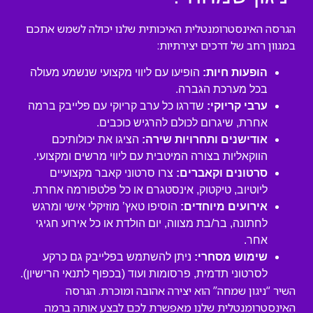
הגרסה האינסטרומנטלית האיכותית שלנו יכולה לשמש אתכם
במגוון רחב של דרכים יצירתיות:
הופעות חיות:
הופיעו עם ליווי מקצועי שנשמע מעולה
בכל מערכת הגברה.
ערבי קריוקי:
שדרגו כל ערב קריוקי עם פלייבק ברמה
אחרת, שיגרום לכולם להרגיש כוכבים.
אודישנים ותחרויות שירה:
הציגו את יכולותיכם
הווקאליות בצורה המיטבית עם ליווי מרשים ומקצועי.
סרטונים וקאברים:
צרו סרטוני קאבר מקצועיים
ליוטיוב, טיקטוק, אינסטגרם או כל פלטפורמה אחרת.
אירועים מיוחדים:
הוסיפו טאץ’ מוזיקלי אישי ומרגש
לחתונה, בר/בת מצווה, יום הולדת או כל אירוע חגיגי
אחר.
שימוש מסחרי:
ניתן להשתמש בפלייבק גם כרקע
לסרטוני תדמית, פרסומות ועוד (בכפוף לתנאי הרישיון).
השיר “ניגון שמחה” הוא יצירה אהובה ומוכרת. הגרסה
האינסטרומנטלית שלנו מאפשרת לכם לבצע אותה ברמה