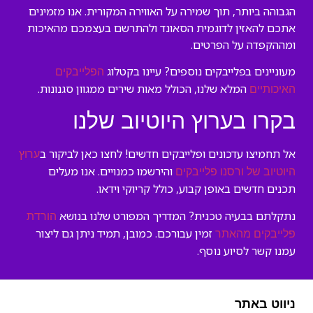
הגבוהה ביותר, תוך שמירה על האווירה המקורית. אנו מזמינים
אתכם להאזין לדוגמית הסאונד ולהתרשם בעצמכם מהאיכות
ומההקפדה על הפרטים.
מעוניינים בפלייבקים נוספים? עיינו בקטלוג
הפלייבקים
המלא שלנו, הכולל מאות שירים ממגוון סגנונות.
האיכותיים
בקרו בערוץ היוטיוב שלנו
אל תחמיצו עדכונים ופלייבקים חדשים! לחצו כאן לביקור ב
ערוץ
והירשמו כמנויים. אנו מעלים
היוטיוב של ורסנו פלייבקים
תכנים חדשים באופן קבוע, כולל קריוקי וידאו.
נתקלתם בבעיה טכנית? המדריך המפורט שלנו בנושא
הורדת
זמין עבורכם. כמובן, תמיד ניתן גם ליצור
פלייבקים מהאתר
עמנו קשר לסיוע נוסף.
ניווט באתר