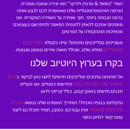
השיר “נמואל & מרטין וידרקר” הוא יצירה אהובה ומוכרת.
הגרסה האינסטרומנטלית שלנו מאפשרת לכם לבצע אותה
ברמה הגבוהה ביותר, תוך שמירה על האווירה המקורית. אנו
מזמינים אתכם להאזין לדוגמית הסאונד ולהתרשם בעצמכם
מהאיכות ומההקפדה על הפרטים.
מעוניינים בפלייבקים נוספים? עיינו בקטלוג
הפלייבקים
המלא שלנו, שכולל מאות שירים ממגוון סגנונות.
האיכותיים
בקרו בערוץ היוטיוב שלנו
אל תחמיצו עדכונים ופלייבקים חדשים! לחצו כאן לביקור ב
ערוץ
והירשמו כמנויים. אנו מעלים
היוטיוב של ורסנו פלייבקים
תכנים חדשים באופן קבוע, כולל קריוקי וידאו.
נתקלתם בבעיה טכנית? המדריך המפורט שלנו בנושא
הורדת
זמין עבורכם. כמובן, תמיד תוכלו גם ליצור
פלייבקים מהאתר
עמנו קשר לסיוע נוסף.