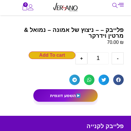
0
פלייבק – – ניצוץ של אמונה – נמואל &
מרטין וידרקר
₪
70.00
Add To cart
+
-
השמע דוגמית
פלייבק לקנייה