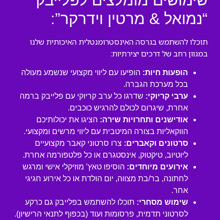
שימושים מומלצים לפלייבק
“נמואל & מרטין וידרקר”:
תוכלו להשתמש בגרסה האינסטרומנטלית האיכותית שלנו
במגוון רחב של דרכים יצירתיות:
הופעות חיות:
הופיעו עם ליווי מקצועי שנשמע מעולה
בכל מערכת הגברה.
ערבי קריוקי:
שדרגו כל ערב קריוקי עם פלייבק ברמה
אחרת, שיגרום לכולם להרגיש כוכבים.
אודישנים ותחרויות שירה:
הציגו את יכולותיכם
הווקאליות בצורה המיטבית עם ליווי מרשים ומקצועי.
סרטונים וקאברים:
צרו סרטוני קאבר מקצועיים
ליוטיוב, טיקטוק, אינסטגרם או כל פלטפורמה אחרת.
אירועים מיוחדים:
הוסיפו טאץ’ מוזיקלי אישי ומרגש
לחתונה, בר/בת מצווה, יום הולדת או כל אירוע חגיגי
אחר.
שימוש מסחרי:
תוכלו להשתמש בפלייבק גם כרקע
לסרטוני תדמית, פרסומות ועוד (בכפוף לתנאי הרישיון).