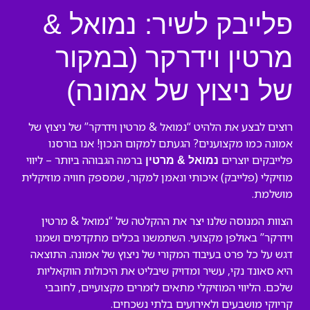
פלייבק לשיר: נמואל &
מרטין וידרקר (במקור
של ניצוץ של אמונה)
רוצים לבצע את הלהיט “נמואל & מרטין וידרקר” של ניצוץ של
אמונה כמו מקצוענים? הגעתם למקום הנכון! אנו בורסנו
פלייבקים יוצרים
ברמה הגבוהה ביותר – ליווי
נמואל & מרטין
מוזיקלי (פלייבק) איכותי ונאמן למקור, שמספק חוויה מוזיקלית
מושלמת.
הצוות המנוסה שלנו יצר את ההקלטה של “נמואל & מרטין
וידרקר” באולפן מקצועי. השתמשנו בכלים מתקדמים ושמנו
דגש על כל פרט בעיבוד המקורי של ניצוץ של אמונה. התוצאה
היא סאונד נקי, עשיר ומדויק שיבליט את היכולות הווקאליות
שלכם. הליווי המוזיקלי מתאים לזמרים מקצועיים, לחובבי
קריוקי מושבעים ולאירועים בלתי נשכחים.