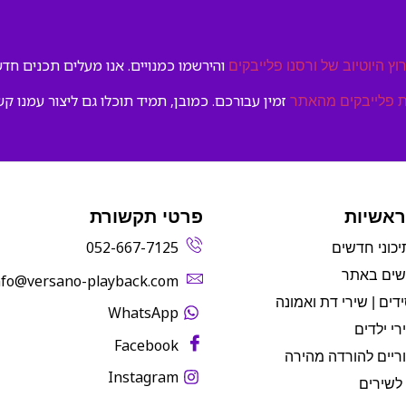
והירשמו כמנויים. אנו מעלים תכנים חדשי
וץ היוטיוב של ורסנו פלייבקים
זמין עבורכם. כמובן, תמיד תוכלו גם ליצור עמנו קש
 פלייבקים מהאתר
ראשיות
פרטי תקשורת
052-667-7125
יכוני חדשים
שים באתר
info@versano-playback.com‬
דים | שירי דת ואמונה
WhatsApp
רי ילדים
Facebook
ריים להורדה מהירה
Instagram
לשירים