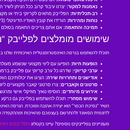
נאמנות למקור:
יצרנו עיבוד קרוב ככל הניתן לשיר ה
רב-תכליתיות:
הפלייבק מתאים לקריוקי ביתי או מקצו
נוחות ומהירות:
הורידו את קובץ האודיו הדיגיטלי (MP3 איכותי) ישירות למחשב או לנייד שלכם והתחילו לשיר תוך דקות!
תמיכה והתאמה:
אם אתם צריכים התאמה בסולם או
שימושים מומלצים לפלייבק “נ
תוכלו להשתמש בגרסה האינסטרומנטלית האיכותית שלנו במגו
הופעות חיות:
הופיעו עם ליווי מקצועי שנשמע מעול
ערבי קריוקי:
שדרגו כל ערב קריוקי עם פלייבק ברמה
אודישנים ותחרויות שירה:
הציגו את יכולותיכם הוו
סרטונים וקאברים:
צרו סרטוני קאבר מקצועיים ליו
אירועים מיוחדים:
הוסיפו טאץ’ מוזיקלי אישי ומרגש 
שימוש מסחרי:
תוכלו להשתמש בפלייבק גם כרקע לסר
השיר “נסיכת הכפר” הוא יצירה אהובה ומוכרת. הגרסה האינ
לדוגמית הסאונד ולהתרשם בעצמכם מהאיכות ומההקפדה ע
מעוניינים בפלייבקים נוספים? עיינו בקטלוג
הפלייבקים האיכ