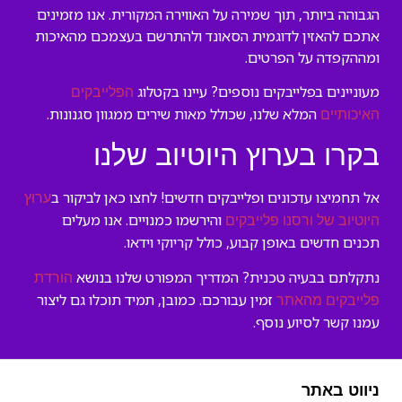
הגבוהה ביותר, תוך שמירה על האווירה המקורית. אנו מזמינים
אתכם להאזין לדוגמית הסאונד ולהתרשם בעצמכם מהאיכות
ומההקפדה על הפרטים.
מעוניינים בפלייבקים נוספים? עיינו בקטלוג
הפלייבקים
המלא שלנו, שכולל מאות שירים ממגוון סגנונות.
האיכותיים
בקרו בערוץ היוטיוב שלנו
אל תחמיצו עדכונים ופלייבקים חדשים! לחצו כאן לביקור ב
ערוץ
והירשמו כמנויים. אנו מעלים
היוטיוב של ורסנו פלייבקים
תכנים חדשים באופן קבוע, כולל קריוקי וידאו.
נתקלתם בבעיה טכנית? המדריך המפורט שלנו בנושא
הורדת
זמין עבורכם. כמובן, תמיד תוכלו גם ליצור
פלייבקים מהאתר
עמנו קשר לסיוע נוסף.
ניווט באתר