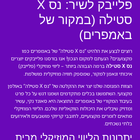
פלייבק לשיר: נס X
סטילה (במקור של
באמפרים)
רוצים לבצע את הלהיט “נס X סטילה” של באמפרים כמו
מקצוענים? הגעתם למקום הנכון! אנו בורסנו פלייבקים יוצרים
ברמה הגבוהה ביותר – ליווי מוזיקלי (פלייבק)
נס X סטילה
איכותי ונאמן למקור, שמספק חוויה מוזיקלית מושלמת.
הצוות המנוסה שלנו יצר את ההקלטה של “נס X סטילה” באולפן
מקצועי. השתמשנו בכלים מתקדמים ושמנו דגש על כל פרט
בעיבוד המקורי של באמפרים. התוצאה היא סאונד נקי, עשיר
ומדויק שיבליט את היכולות הווקאליות שלכם. הליווי המוזיקלי
מתאים לזמרים מקצועיים, לחובבי קריוקי מושבעים ולאירועים
בלתי נשכחים.
יתרונות הליווי המוזיקלי מבית