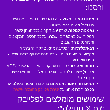
ורסנו:
איכות סאונד מעולה:
אנו מבטיחים הפקה מקצועית
עם צליל אולפני ללא פשרות.
נאמנות למקור:
יצרנו עיבוד קרוב ככל הניתן לשיר
המקורי של באמפרים ושמרנו על כל הכלים, המקצבים
והניואנסים החשובים.
רב-תכליתיות:
הפלייבק מתאים לקריוקי ביתי או
מקצועי, הופעות חיות, יצירת סרטונים וקאברים, שימוש
בפרסומות ועוד.
נוחות ומהירות:
הורידו את קובץ האודיו הדיגיטלי (MP3
איכותי) ישירות למחשב או לנייד שלכם והתחילו לשיר
תוך דקות!
תמיכה והתאמה:
אם אתם צריכים התאמה בסולם או
בקצב, דברו איתנו על
יצירת פלייבק בהזמנה אישית
.
שימושים מומלצים לפלייבק
“נס X סטילה”: