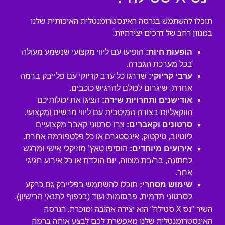
תוכלו להשתמש בגרסה האינסטרומנטלית האיכותית שלנו
במגוון רחב של דרכים יצירתיות:
הופעות חיות:
הופיעו עם ליווי מקצועי שנשמע מעולה
בכל מערכת הגברה.
ערבי קריוקי:
שדרגו כל ערב קריוקי עם פלייבק ברמה
אחרת, שיגרום לכולם להרגיש כוכבים.
אודישנים ותחרויות שירה:
הציגו את יכולותיכם
הווקאליות בצורה המיטבית עם ליווי מרשים ומקצועי.
סרטונים וקאברים:
צרו סרטוני קאבר מקצועיים
ליוטיוב, טיקטוק, אינסטגרם או כל פלטפורמה אחרת.
אירועים מיוחדים:
הוסיפו טאץ’ מוזיקלי אישי ומרגש
לחתונה, בר/בת מצווה, יום הולדת או כל אירוע חגיגי
אחר.
שימוש מסחרי:
תוכלו להשתמש בפלייבק גם כרקע
לסרטוני תדמית, פרסומות ועוד (בכפוף לתנאי הרישיון).
השיר “נס X סטילה” הוא יצירה אהובה ומוכרת. הגרסה
האינסטרומנטלית שלנו מאפשרת לכם לבצע אותה ברמה