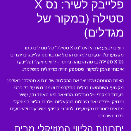
פלייבק לשיר: נס X
סטילה (במקור של
מגדלים)
רוצים לבצע את הלהיט “נס X סטילה” של מגדלים כמו
מקצוענים? הגעתם למקום הנכון! אנו בורסנו פלייבקים יוצרים
ברמה הגבוהה ביותר – ליווי מוזיקלי (פלייבק)
נס X סטילה
איכותי ונאמן למקור, שמספק חוויה מוזיקלית מושלמת.
הצוות המנוסה שלנו יצר את ההקלטה של “נס X סטילה” באולפן
מקצועי. השתמשנו בכלים מתקדמים ושמנו דגש על כל פרט
בעיבוד המקורי של מגדלים. התוצאה היא סאונד נקי, עשיר
ומדויק שיבליט את היכולות הווקאליות שלכם. הליווי המוזיקלי
מתאים לזמרים מקצועיים, לחובבי קריוקי מושבעים ולאירועים
בלתי נשכחים.
יתרונות הליווי המוזיקלי מבית