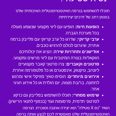
תוכלו להשתמש בגרסה האינסטרומנטלית האיכותית שלנו
במגוון רחב של דרכים יצירתיות:
הופעות חיות:
הופיעו עם ליווי מקצועי שנשמע מעולה
בכל מערכת הגברה.
ערבי קריוקי:
שדרגו כל ערב קריוקי עם פלייבק ברמה
אחרת, שיגרום לכולם להרגיש כוכבים.
אודישנים ותחרויות שירה:
הציגו את יכולותיכם
הווקאליות בצורה המיטבית עם ליווי מרשים ומקצועי.
סרטונים וקאברים:
צרו סרטוני קאבר מקצועיים
ליוטיוב, טיקטוק, אינסטגרם או כל פלטפורמה אחרת.
אירועים מיוחדים:
הוסיפו טאץ’ מוזיקלי אישי ומרגש
לחתונה, בר/בת מצווה, יום הולדת או כל אירוע חגיגי
אחר.
שימוש מסחרי:
תוכלו להשתמש בפלייבק גם כרקע
לסרטוני תדמית, פרסומות ועוד (בכפוף לתנאי הרישיון).
השיר “נס X סטילה” הוא יצירה אהובה ומוכרת. הגרסה
האינסטרומנטלית שלנו מאפשרת לכם לבצע אותה ברמה