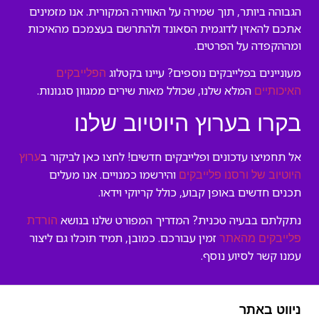
הגבוהה ביותר, תוך שמירה על האווירה המקורית. אנו מזמינים
אתכם להאזין לדוגמית הסאונד ולהתרשם בעצמכם מהאיכות
ומההקפדה על הפרטים.
מעוניינים בפלייבקים נוספים? עיינו בקטלוג
הפלייבקים
המלא שלנו, שכולל מאות שירים ממגוון סגנונות.
האיכותיים
בקרו בערוץ היוטיוב שלנו
אל תחמיצו עדכונים ופלייבקים חדשים! לחצו כאן לביקור ב
ערוץ
והירשמו כמנויים. אנו מעלים
היוטיוב של ורסנו פלייבקים
תכנים חדשים באופן קבוע, כולל קריוקי וידאו.
נתקלתם בבעיה טכנית? המדריך המפורט שלנו בנושא
הורדת
זמין עבורכם. כמובן, תמיד תוכלו גם ליצור
פלייבקים מהאתר
עמנו קשר לסיוע נוסף.
ניווט באתר