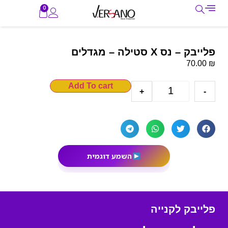
0
פלייבק – נס X סטילה – מגדלים
₪
70.00
Add To cart
+
-
השמע דוגמית
פלייבק לקנייה