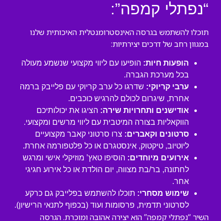
“נפתלי קמפה”:
תוכלו להשתמש בגרסה האינסטרומנטלית האיכותית שלנו
במגוון רחב של דרכים יצירתיות:
הופעות חיות:
הופיעו עם ליווי מקצועי שנשמע מעולה
בכל מערכת הגברה.
ערבי קריוקי:
שדרגו כל ערב קריוקי עם פלייבק ברמה
אחרת, שיגרום לכולם להרגיש כוכבים.
אודישנים ותחרויות שירה:
הציגו את יכולותיכם
הווקאליות בצורה המיטבית עם ליווי מרשים ומקצועי.
סרטונים וקאברים:
צרו סרטוני קאבר מקצועיים
ליוטיוב, טיקטוק, אינסטגרם או כל פלטפורמה אחרת.
אירועים מיוחדים:
הוסיפו טאץ’ מוזיקלי אישי ומרגש
לחתונה, בר/בת מצווה, יום הולדת או כל אירוע חגיגי
אחר.
שימוש מסחרי:
תוכלו להשתמש בפלייבק גם כרקע
לסרטוני תדמית, פרסומות ועוד (בכפוף לתנאי הרישיון).
השיר “נפתלי קמפה” הוא יצירה אהובה ומוכרת. הגרסה