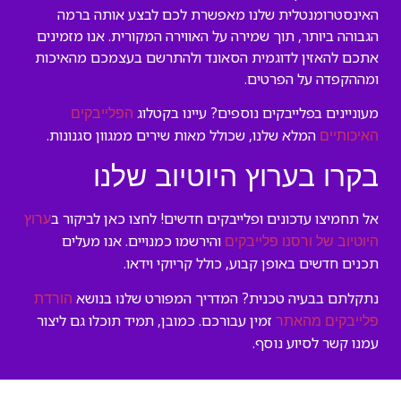
האינסטרומנטלית שלנו מאפשרת לכם לבצע אותה ברמה
הגבוהה ביותר, תוך שמירה על האווירה המקורית. אנו מזמינים
אתכם להאזין לדוגמית הסאונד ולהתרשם בעצמכם מהאיכות
ומההקפדה על הפרטים.
מעוניינים בפלייבקים נוספים? עיינו בקטלוג
הפלייבקים
המלא שלנו, שכולל מאות שירים ממגוון סגנונות.
האיכותיים
בקרו בערוץ היוטיוב שלנו
אל תחמיצו עדכונים ופלייבקים חדשים! לחצו כאן לביקור ב
ערוץ
והירשמו כמנויים. אנו מעלים
היוטיוב של ורסנו פלייבקים
תכנים חדשים באופן קבוע, כולל קריוקי וידאו.
נתקלתם בבעיה טכנית? המדריך המפורט שלנו בנושא
הורדת
זמין עבורכם. כמובן, תמיד תוכלו גם ליצור
פלייבקים מהאתר
עמנו קשר לסיוע נוסף.