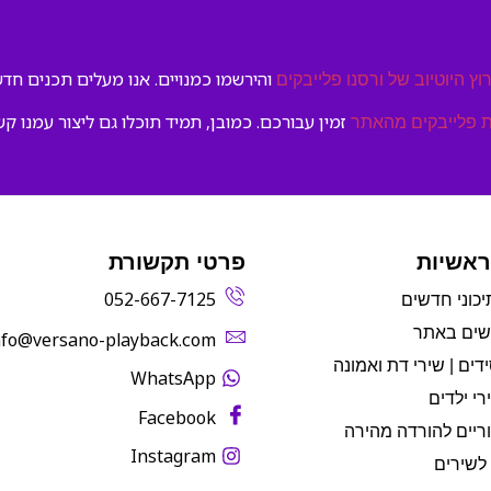
והירשמו כמנויים. אנו מעלים תכנים חדשי
וץ היוטיוב של ורסנו פלייבקים
זמין עבורכם. כמובן, תמיד תוכלו גם ליצור עמנו קש
 פלייבקים מהאתר
ראשיות
פרטי תקשורת
052-667-7125
יכוני חדשים
שים באתר
info@versano-playback.com‬
דים | שירי דת ואמונה
WhatsApp
רי ילדים
Facebook
ריים להורדה מהירה
Instagram
לשירים