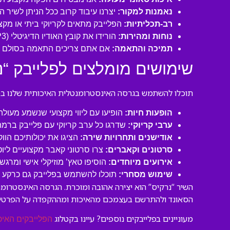
נאמנות למקור:
יצרנו עיבוד קרוב ככל הניתן לשיר 
רב-תכליתיות:
הפלייבק מתאים לקריוקי ביתי או מקצו
נוחות ומהירות:
הורידו את קובץ האודיו הדיגיטלי (MP3 איכותי) ישירות למחשב או לנייד שלכם והתחילו לשיר תוך דקות!
תמיכה והתאמה:
אם אתם צריכים התאמה בסולם או
שימושים מומלצים לפלייבק “נ
תוכלו להשתמש בגרסה האינסטרומנטלית האיכותית שלנו במגו
הופעות חיות:
הופיעו עם ליווי מקצועי שנשמע מעול
ערבי קריוקי:
שדרגו כל ערב קריוקי עם פלייבק ברמה
אודישנים ותחרויות שירה:
הציגו את יכולותיכם הוו
סרטונים וקאברים:
צרו סרטוני קאבר מקצועיים ליו
אירועים מיוחדים:
הוסיפו טאץ’ מוזיקלי אישי ומרגש 
שימוש מסחרי:
תוכלו להשתמש בפלייבק גם כרקע לסר
השיר “נרקיס” הוא יצירה אהובה ומוכרת. הגרסה האינסטרומ
הסאונד ולהתרשם בעצמכם מהאיכות ומההקפדה על הפרטים
מעוניינים בפלייבקים נוספים? עיינו בקטלוג
הפלייבקים האיכ