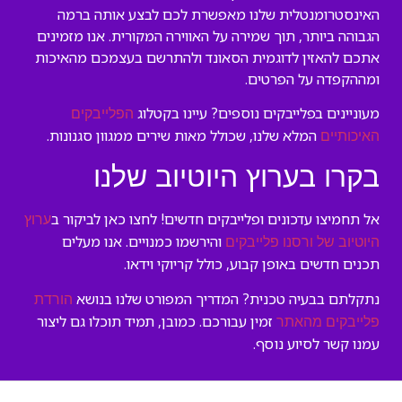
האינסטרומנטלית שלנו מאפשרת לכם לבצע אותה ברמה
הגבוהה ביותר, תוך שמירה על האווירה המקורית. אנו מזמינים
אתכם להאזין לדוגמית הסאונד ולהתרשם בעצמכם מהאיכות
ומההקפדה על הפרטים.
מעוניינים בפלייבקים נוספים? עיינו בקטלוג
הפלייבקים
המלא שלנו, שכולל מאות שירים ממגוון סגנונות.
האיכותיים
בקרו בערוץ היוטיוב שלנו
אל תחמיצו עדכונים ופלייבקים חדשים! לחצו כאן לביקור ב
ערוץ
והירשמו כמנויים. אנו מעלים
היוטיוב של ורסנו פלייבקים
תכנים חדשים באופן קבוע, כולל קריוקי וידאו.
נתקלתם בבעיה טכנית? המדריך המפורט שלנו בנושא
הורדת
זמין עבורכם. כמובן, תמיד תוכלו גם ליצור
פלייבקים מהאתר
עמנו קשר לסיוע נוסף.