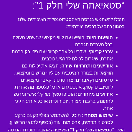
“סטאיאתה שלי חלק 1”:
תוכלו להשתמש בגרסה האינסטרומנטלית האיכותית שלנו
במגוון רחב של דרכים יצירתיות:
הופעות חיות:
הופיעו עם ליווי מקצועי שנשמע מעולה
בכל מערכת הגברה.
ערבי קריוקי:
שדרגו כל ערב קריוקי עם פלייבק ברמה
אחרת, שיגרום לכולם להרגיש כוכבים.
אודישנים ותחרויות שירה:
הציגו את יכולותיכם
הווקאליות בצורה המיטבית עם ליווי מרשים ומקצועי.
סרטונים וקאברים:
צרו סרטוני קאבר מקצועיים
ליוטיוב, טיקטוק, אינסטגרם או כל פלטפורמה אחרת.
אירועים מיוחדים:
הוסיפו טאץ’ מוזיקלי אישי ומרגש
לחתונה, בר/בת מצווה, יום הולדת או כל אירוע חגיגי
אחר.
שימוש מסחרי:
תוכלו להשתמש בפלייבק גם כרקע
לסרטוני תדמית, פרסומות ועוד (בכפוף לתנאי הרישיון).
השיר “סטאיאתה שלי חלק 1” הוא יצירה אהובה ומוכרת. הגרסה