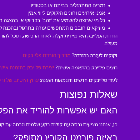
זמרים המתרגלים בביתם או בסטודיו
אמני אירועים וחזנים הזקוקים ליווי אמין
כל מי שרוצה להשמיע את ‘זהב’ בקריוקי או בהצגה ח
מוזיקאים חובבים המחפשים עזרה בתרגול ובהכנה לב
הורדת הפלייבק היא מיידית וקלה. לאחר הרכישה, תוכל להור
מעולה.
זקוקים לעזרה בהורדה?
מדריך הורדת פלייבקים
רוצים פלייבק בהתאמה אישית?
יצירת פלייבק בהזמנה אישי
לעוד פלייבקים חדשים ודוגמאות האזנה:
ערוץ היוטיוב של ורס
שאלות נפוצות
האם יש אפשרות להוריד את הפליי
כן, אנחנו מציעים גרסה עם קולות רקע שלמים וגרסה עם קו
באיזה פורמט הקובץ מסופק?