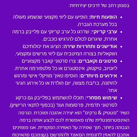
במגוון רחב של דרכים יצירתיות:
הופעות חיות:
הופיעו עם ליווי מקצועי שנשמע מעולה
בכל מערכת הגברה.
ערבי קריוקי:
שדרגו כל ערב קריוקי עם פלייבק ברמה
אחרת, שיגרום לכולם להרגיש כוכבים.
אודישנים ותחרויות שירה:
הציגו את יכולותיכם
הווקאליות בצורה המיטבית עם ליווי מרשים ומקצועי.
סרטונים וקאברים:
צרו סרטוני קאבר מקצועיים
ליוטיוב, טיקטוק, אינסטגרם או כל פלטפורמה אחרת.
אירועים מיוחדים:
הוסיפו טאץ’ מוזיקלי אישי ומרגש
לחתונה, בר/בת מצווה, יום הולדת או כל אירוע חגיגי
אחר.
שימוש מסחרי:
תוכלו להשתמש בפלייבק גם כרקע
לסרטוני תדמית, פרסומות ועוד (בכפוף לתנאי הרישיון).
השיר “סטטיק & נרקיס” הוא יצירה אהובה ומוכרת. הגרסה
האינסטרומנטלית שלנו מאפשרת לכם לבצע אותה ברמה
הגבוהה ביותר, תוך שמירה על האווירה המקורית. אנו מזמינים
אתכם להאזין לדוגמית הסאונד ולהתרשם בעצמכם מהאיכות