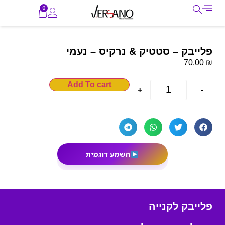
0
פלייבק – סטטיק & נרקיס – נעמי
₪
70.00
Add To cart
+
-
השמע דוגמית
פלייבק לקנייה