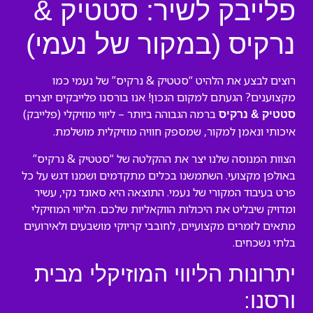
פלייבק לשיר: סטטיק &
נרקיס (במקור של נעמי)
רוצים לבצע את הלהיט “סטטיק & נרקיס” של נעמי כמו
מקצוענים? הגעתם למקום הנכון! אנו בורסנו פלייבקים יוצרים
ברמה הגבוהה ביותר – ליווי מוזיקלי (פלייבק)
סטטיק & נרקיס
איכותי ונאמן למקור, שמספק חוויה מוזיקלית מושלמת.
הצוות המנוסה שלנו יצר את ההקלטה של “סטטיק & נרקיס”
באולפן מקצועי. השתמשנו בכלים מתקדמים ושמנו דגש על כל
פרט בעיבוד המקורי של נעמי. התוצאה היא סאונד נקי, עשיר
ומדויק שיבליט את היכולות הווקאליות שלכם. הליווי המוזיקלי
מתאים לזמרים מקצועיים, לחובבי קריוקי מושבעים ולאירועים
בלתי נשכחים.
יתרונות הליווי המוזיקלי מבית
ורסנו: