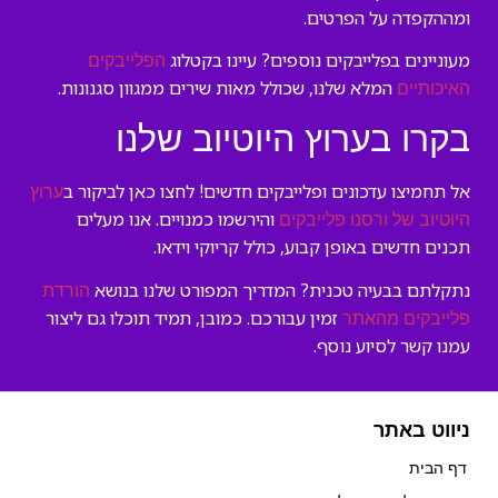
ומההקפדה על הפרטים.
מעוניינים בפלייבקים נוספים? עיינו בקטלוג
הפלייבקים
המלא שלנו, שכולל מאות שירים ממגוון סגנונות.
האיכותיים
בקרו בערוץ היוטיוב שלנו
אל תחמיצו עדכונים ופלייבקים חדשים! לחצו כאן לביקור ב
ערוץ
והירשמו כמנויים. אנו מעלים
היוטיוב של ורסנו פלייבקים
תכנים חדשים באופן קבוע, כולל קריוקי וידאו.
נתקלתם בבעיה טכנית? המדריך המפורט שלנו בנושא
הורדת
זמין עבורכם. כמובן, תמיד תוכלו גם ליצור
פלייבקים מהאתר
עמנו קשר לסיוע נוסף.
ניווט באתר
דף הבית