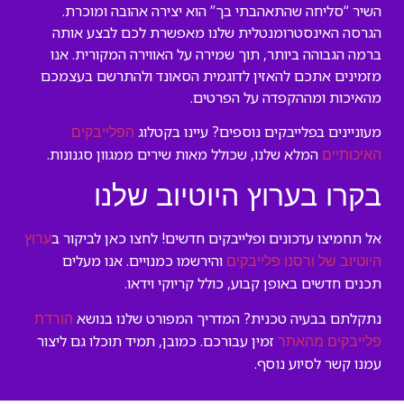
השיר “סליחה שהתאהבתי בך” הוא יצירה אהובה ומוכרת.
הגרסה האינסטרומנטלית שלנו מאפשרת לכם לבצע אותה
ברמה הגבוהה ביותר, תוך שמירה על האווירה המקורית. אנו
מזמינים אתכם להאזין לדוגמית הסאונד ולהתרשם בעצמכם
מהאיכות ומההקפדה על הפרטים.
מעוניינים בפלייבקים נוספים? עיינו בקטלוג
הפלייבקים
המלא שלנו, שכולל מאות שירים ממגוון סגנונות.
האיכותיים
בקרו בערוץ היוטיוב שלנו
אל תחמיצו עדכונים ופלייבקים חדשים! לחצו כאן לביקור ב
ערוץ
והירשמו כמנויים. אנו מעלים
היוטיוב של ורסנו פלייבקים
תכנים חדשים באופן קבוע, כולל קריוקי וידאו.
נתקלתם בבעיה טכנית? המדריך המפורט שלנו בנושא
הורדת
זמין עבורכם. כמובן, תמיד תוכלו גם ליצור
פלייבקים מהאתר
עמנו קשר לסיוע נוסף.