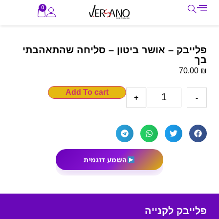
0
פלייבק – אושר ביטון – סליחה שהתאהבתי
בך
₪
70.00
Add To cart
+
-
השמע דוגמית
פלייבק לקנייה