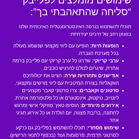
שימושים מומלצים לפלייבק
“סליחה שהתאהבתי בך”:
תוכלו להשתמש בגרסה האינסטרומנטלית האיכותית שלנו
במגוון רחב של דרכים יצירתיות:
הופעות חיות:
הופיעו עם ליווי מקצועי שנשמע מעולה
בכל מערכת הגברה.
ערבי קריוקי:
שדרגו כל ערב קריוקי עם פלייבק ברמה
אחרת, שיגרום לכולם להרגיש כוכבים.
אודישנים ותחרויות שירה:
הציגו את יכולותיכם
הווקאליות בצורה המיטבית עם ליווי מרשים ומקצועי.
סרטונים וקאברים:
צרו סרטוני קאבר מקצועיים
ליוטיוב, טיקטוק, אינסטגרם או כל פלטפורמה אחרת.
אירועים מיוחדים:
הוסיפו טאץ’ מוזיקלי אישי ומרגש
לחתונה, בר/בת מצווה, יום הולדת או כל אירוע חגיגי
אחר.
שימוש מסחרי:
תוכלו להשתמש בפלייבק גם כרקע
לסרטוני תדמית, פרסומות ועוד (בכפוף לתנאי הרישיון).