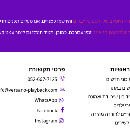
והירשמו כמנויים. אנו מעלים תכנים חדשי
וץ היוטיוב של ורסנו פלייבקים
זמין עבורכם. כמובן, תמיד תוכלו גם ליצור עמנו קש
 פלייבקים מהאתר
ראשיות
פרטי תקשורת
052-667-7125
יכוני חדשים
שים באתר
info@versano-playback.com‬
דים | שירי דת ואמונה
WhatsApp
רי ילדים
Facebook
ריים להורדה מהירה
Instagram
לשירים