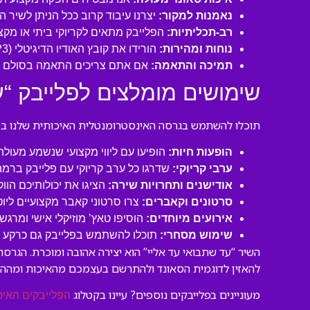
נאמנות למקור:
יצרנו עיבוד קרוב ככל הניתן לשיר 
רב-תכליתיות:
הפלייבק מתאים לקריוקי ביתי או מקצו
נוחות ומהירות:
הורידו את קובץ האודיו הדיגיטלי (MP3 איכותי) ישירות למחשב או לנייד שלכם והתחילו לשיר תוך דקות!
תמיכה והתאמה:
אם אתם צריכים התאמה בסולם או
שימושים מומלצים לפלייבק “ע
תוכלו להשתמש בגרסה האינסטרומנטלית האיכותית שלנו במגו
הופעות חיות:
הופיעו עם ליווי מקצועי שנשמע מעול
ערבי קריוקי:
שדרגו כל ערב קריוקי עם פלייבק ברמה
אודישנים ותחרויות שירה:
הציגו את יכולותיכם הוו
סרטונים וקאברים:
צרו סרטוני קאבר מקצועיים ליו
אירועים מיוחדים:
הוסיפו טאץ’ מוזיקלי אישי ומרגש 
שימוש מסחרי:
תוכלו להשתמש בפלייבק גם כרקע לסר
השיר “עד שתבואי עד אליי” הוא יצירה אהובה ומוכרת. הגר
להאזין לדוגמית הסאונד ולהתרשם בעצמכם מהאיכות ומהה
מעוניינים בפלייבקים נוספים? עיינו בקטלוג
הפלייבקים האיכ