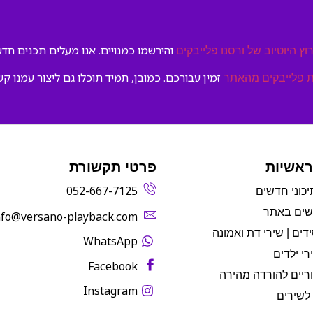
והירשמו כמנויים. אנו מעלים תכנים חדשי
וץ היוטיוב של ורסנו פלייבקים
זמין עבורכם. כמובן, תמיד תוכלו גם ליצור עמנו קש
 פלייבקים מהאתר
ראשיות
פרטי תקשורת
052-667-7125
יכוני חדשים
שים באתר
info@versano-playback.com‬
דים | שירי דת ואמונה
WhatsApp
רי ילדים
Facebook
ריים להורדה מהירה
Instagram
לשירים