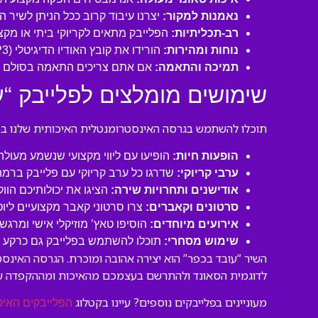
נאמנות למקור:
יצרנו עיבוד קרוב ככל הניתן לשיר 
רב-תכליתיות:
הפלייבק מתאים לקריוקי ביתי או מקצו
נוחות ומהירות:
הורידו את קובץ האודיו הדיגיטלי (MP3 איכותי) ישירות למחשב או לנייד שלכם והתחילו לשיר תוך דקות!
תמיכה והתאמה:
אם אתם צריכים התאמה בסולם או
שימושים מומלצים לפלייבק “ע
תוכלו להשתמש בגרסה האינסטרומנטלית האיכותית שלנו במגו
הופעות חיות:
הופיעו עם ליווי מקצועי שנשמע מעול
ערבי קריוקי:
שדרגו כל ערב קריוקי עם פלייבק ברמה
אודישנים ותחרויות שירה:
הציגו את יכולותיכם הוו
סרטונים וקאברים:
צרו סרטוני קאבר מקצועיים ליו
אירועים מיוחדים:
הוסיפו טאץ’ מוזיקלי אישי ומרגש 
שימוש מסחרי:
תוכלו להשתמש בפלייבק גם כרקע לסר
השיר “עובד בכפר” הוא יצירה אהובה ומוכרת. הגרסה האינס
לדוגמית הסאונד ולהתרשם בעצמכם מהאיכות ומההקפדה ע
מעוניינים בפלייבקים נוספים? עיינו בקטלוג
הפלייבקים האיכ