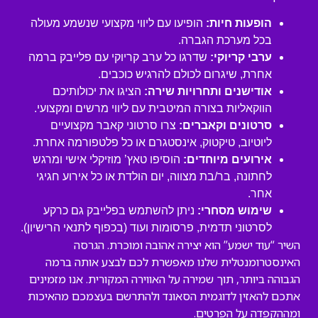
הופעות חיות:
הופיעו עם ליווי מקצועי שנשמע מעולה
בכל מערכת הגברה.
ערבי קריוקי:
שדרגו כל ערב קריוקי עם פלייבק ברמה
אחרת, שיגרום לכולם להרגיש כוכבים.
אודישנים ותחרויות שירה:
הציגו את יכולותיכם
הווקאליות בצורה המיטבית עם ליווי מרשים ומקצועי.
סרטונים וקאברים:
צרו סרטוני קאבר מקצועיים
ליוטיוב, טיקטוק, אינסטגרם או כל פלטפורמה אחרת.
אירועים מיוחדים:
הוסיפו טאץ’ מוזיקלי אישי ומרגש
לחתונה, בר/בת מצווה, יום הולדת או כל אירוע חגיגי
אחר.
שימוש מסחרי:
ניתן להשתמש בפלייבק גם כרקע
לסרטוני תדמית, פרסומות ועוד (בכפוף לתנאי הרישיון).
השיר “עוד ישמע” הוא יצירה אהובה ומוכרת. הגרסה
האינסטרומנטלית שלנו מאפשרת לכם לבצע אותה ברמה
הגבוהה ביותר, תוך שמירה על האווירה המקורית. אנו מזמינים
אתכם להאזין לדוגמית הסאונד ולהתרשם בעצמכם מהאיכות
ומההקפדה על הפרטים.