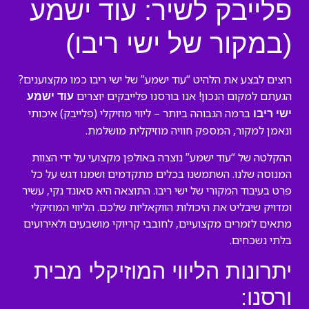
פלייבק לשיר: עוד ישמע
(במקור של ישי ריבו)
רוצים לבצע את הלהיט “עוד ישמע” של ישי ריבו כמו מקצוענים?
הגעתם למקום הנכון! אנו בורסנו פלייבקים יוצרים
עוד ישמע
ברמה הגבוהה ביותר – ליווי מוזיקלי (פלייבק) איכותי
ישי ריבו
ונאמן למקור, המספק חוויה מוזיקלית מושלמת.
ההקלטה של “עוד ישמע” נוצרה באולפן מקצועי על ידי הצוות
המנוסה שלנו. השתמשנו בכלים מתקדמים ושמנו דגש על כל
פרט בעיבוד המקורי של ישי ריבו. התוצאה היא סאונד נקי, עשיר
ומדויק שיבליט את היכולות הווקאליות שלכם. הליווי המוזיקלי
מתאים לזמרים מקצועיים, לחובבי קריוקי מושבעים ולאירועים
בלתי נשכחים.
יתרונות הליווי המוזיקלי מבית
ורסנו: