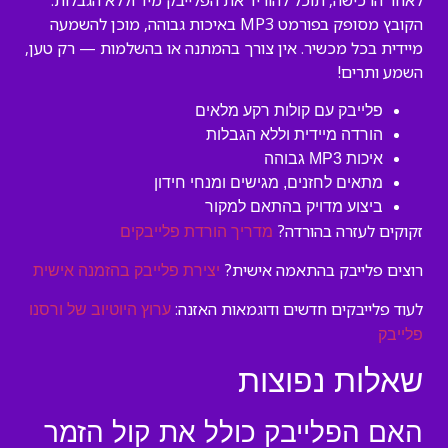
לאחר הרכישה, תוכל להוריד את הפלייבק מיד וללא הגבלות.
הקובץ מסופק בפורמט MP3 באיכות גבוהה, מוכן להשמעה
מיידית בכל מכשיר. אין צורך בהמתנה או בהשלמות — רק טען,
השמע ותרים!
פלייבק עם קולות רקע מלאים
הורדה מיידית וללא הגבלות
איכות MP3 גבוהה
מתאים לחזנים, מגישים ומנחי חידון
ביצוע מדויק בהתאם למקור
זקוקים לעזרה בהורדה?
מדריך הורדת פלייבקים
רוצים פלייבק בהתאמה אישית?
יצירת פלייבק בהזמנה אישית
לעוד פלייבקים חדשים ודוגמאות האזנה:
ערוץ היוטיוב של ורסנו
פלייבק
שאלות נפוצות
האם הפלייבק כולל את קול הזמר