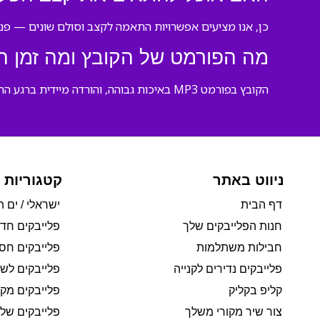
כן, אנו מציעים אפשרויות התאמה לקצב וסולם שונים — פנה
מה הפורמט של הקובץ ומה זמן ה
הקובץ בפורמט MP3 באיכות גבוהה, והורדה מיידית ברגע התשלום — אין צורך בהמתנה או בשליחה בדואר.
ניווט באתר
קטגוריות 
דף הבית
ישראלי / ים ת
חנות הפלייבקים שלך
פלייבקים חד
חבילות משתלמות
פלייבקים חסי
פלייבקים נדירים לקנייה
פלייבקים לשי
קליפ בקליק
פלייבקים מקו
צור שיר מקורי משלך
פלייבקים של 