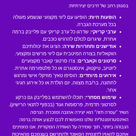
במגוון רחב של דרכים יצירתיות:
הופעות חיות:
הופיעו עם ליווי מקצועי שנשמע מעולה
בכל מערכת הגברה.
ערבי קריוקי:
שדרגו כל ערב קריוקי עם פלייבק ברמה
אחרת, שיגרום לכולם להרגיש כוכבים.
אודישנים ותחרויות שירה:
הציגו את יכולותיכם
הווקאליות בצורה המיטבית עם ליווי מרשים ומקצועי.
סרטונים וקאברים:
צרו סרטוני קאבר מקצועיים
ליוטיוב, טיקטוק, אינסטגרם או כל פלטפורמה אחרת.
אירועים מיוחדים:
הוסיפו טאץ’ מוזיקלי אישי ומרגש
לחתונה, בר/בת מצווה, יום הולדת או כל אירוע חגיגי
אחר.
שימוש מסחרי:
תוכלו להשתמש בפלייבק גם כרקע
לסרטוני תדמית, פרסומות ועוד (בכפוף לתנאי הרישיון).
השיר “עפרה חזה” הוא יצירה אהובה ומוכרת. הגרסה
האינסטרומנטלית שלנו מאפשרת לכם לבצע אותה ברמה
הגבוהה ביותר, תוך שמירה על האווירה המקורית. אנו מזמינים
אתכם להאזין לדוגמית הסאונד ולהתרשם בעצמכם מהאיכות