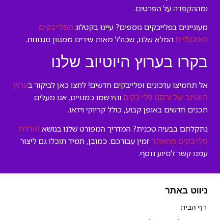
ומההקפדה על הפרטים.
מעוניינים בפלייבקים נוספים? עיינו בקטלוג
הפלייבקים
המלא שלנו, שכולל מאות שירים ממגוון סגנונות.
האיכותיים
בקרו בערוץ היוטיוב שלנו
אל תחמיצו עדכונים ופלייבקים חדשים! לחצו כאן לביקור ב
ערוץ
והירשמו כמנויים. אנו מעלים
היוטיוב של ורסנו פלייבקים
תכנים חדשים באופן קבוע, כולל קריוקי וידאו.
נתקלתם בבעיה טכנית? המדריך המפורט שלנו בנושא
הורדת
זמין עבורכם. כמובן, תמיד תוכלו גם ליצור
פלייבקים מהאתר
עמנו קשר לסיוע נוסף.
ניווט באתר
דף הבית