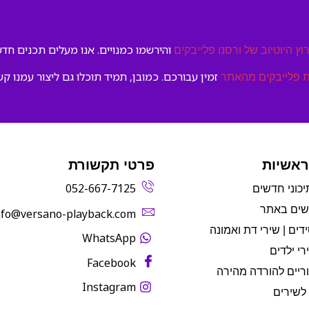
והירשמו כמנויים. אנו מעלים תכנים חדשי
וץ היוטיוב של ורסנו פלייבקים
זמין עבורכם. כמובן, תמיד תוכלו גם ליצור עמנו קש
 פלייבקים מהאתר
ראשיות
פרטי תקשורת
052-667-7125
יכוני חדשים
שים באתר
info@versano-playback.com‬
דים | שירי דת ואמונה
WhatsApp
רי ילדים
Facebook
ריים להורדה מהירה
Instagram
לשירים