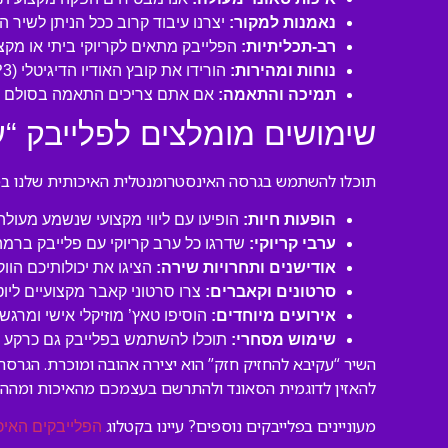
נאמנות למקור:
יצרנו עיבוד קרוב ככל הניתן לשיר 
רב-תכליתיות:
הפלייבק מתאים לקריוקי ביתי או מקצו
נוחות ומהירות:
הורידו את קובץ האודיו הדיגיטלי (MP3 איכותי) ישירות למחשב או לנייד שלכם והתחילו לשיר תוך דקות!
תמיכה והתאמה:
אם אתם צריכים התאמה בסולם או
שימושים מומלצים לפלייבק “ע
תוכלו להשתמש בגרסה האינסטרומנטלית האיכותית שלנו במגו
הופעות חיות:
הופיעו עם ליווי מקצועי שנשמע מעול
ערבי קריוקי:
שדרגו כל ערב קריוקי עם פלייבק ברמה
אודישנים ותחרויות שירה:
הציגו את יכולותיכם הוו
סרטונים וקאברים:
צרו סרטוני קאבר מקצועיים ליו
אירועים מיוחדים:
הוסיפו טאץ’ מוזיקלי אישי ומרגש 
שימוש מסחרי:
תוכלו להשתמש בפלייבק גם כרקע לסר
השיר “עקיבא להחזיק חזק” הוא יצירה אהובה ומוכרת. הגרס
להאזין לדוגמית הסאונד ולהתרשם בעצמכם מהאיכות ומהה
מעוניינים בפלייבקים נוספים? עיינו בקטלוג
הפלייבקים האיכ