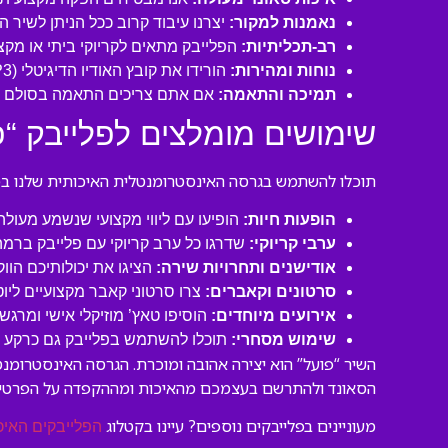
נאמנות למקור:
יצרנו עיבוד קרוב ככל הניתן לשיר 
רב-תכליתיות:
הפלייבק מתאים לקריוקי ביתי או מקצו
נוחות ומהירות:
הורידו את קובץ האודיו הדיגיטלי (MP3 איכותי) ישירות למחשב או לנייד שלכם והתחילו לשיר תוך דקות!
תמיכה והתאמה:
אם אתם צריכים התאמה בסולם או
שימושים מומלצים לפלייבק “‎פועל”:
תוכלו להשתמש בגרסה האינסטרומנטלית האיכותית שלנו במגו
הופעות חיות:
הופיעו עם ליווי מקצועי שנשמע מעול
ערבי קריוקי:
שדרגו כל ערב קריוקי עם פלייבק ברמה
אודישנים ותחרויות שירה:
הציגו את יכולותיכם הוו
סרטונים וקאברים:
צרו סרטוני קאבר מקצועיים ליו
אירועים מיוחדים:
הוסיפו טאץ’ מוזיקלי אישי ומרגש 
שימוש מסחרי:
תוכלו להשתמש בפלייבק גם כרקע לסר
השיר “‎פועל” הוא יצירה אהובה ומוכרת. הגרסה האינס
הסאונד ולהתרשם בעצמכם מהאיכות ומההקפדה על הפרטים
מעוניינים בפלייבקים נוספים? עיינו בקטלוג
הפלייבקים האיכ