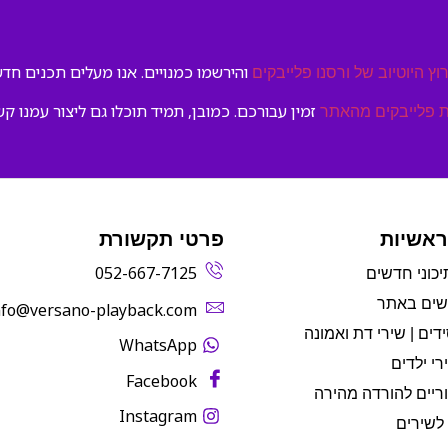
והירשמו כמנויים. אנו מעלים תכנים חדשי
וץ היוטיוב של ורסנו פלייבקים
זמין עבורכם. כמובן, תמיד תוכלו גם ליצור עמנו קש
 פלייבקים מהאתר
ראשיות
פרטי תקשורת
052-667-7125
יכוני חדשים
שים באתר
info@versano-playback.com‬
דים | שירי דת ואמונה
WhatsApp
רי ילדים
Facebook
ריים להורדה מהירה
Instagram
לשירים