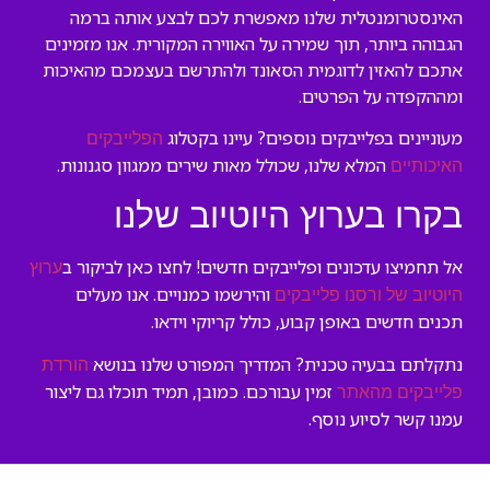
האינסטרומנטלית שלנו מאפשרת לכם לבצע אותה ברמה
הגבוהה ביותר, תוך שמירה על האווירה המקורית. אנו מזמינים
אתכם להאזין לדוגמית הסאונד ולהתרשם בעצמכם מהאיכות
ומההקפדה על הפרטים.
מעוניינים בפלייבקים נוספים? עיינו בקטלוג
הפלייבקים
המלא שלנו, שכולל מאות שירים ממגוון סגנונות.
האיכותיים
בקרו בערוץ היוטיוב שלנו
אל תחמיצו עדכונים ופלייבקים חדשים! לחצו כאן לביקור ב
ערוץ
והירשמו כמנויים. אנו מעלים
היוטיוב של ורסנו פלייבקים
תכנים חדשים באופן קבוע, כולל קריוקי וידאו.
נתקלתם בבעיה טכנית? המדריך המפורט שלנו בנושא
הורדת
זמין עבורכם. כמובן, תמיד תוכלו גם ליצור
פלייבקים מהאתר
עמנו קשר לסיוע נוסף.