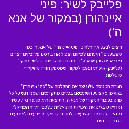
פלייבק לשיר: פיני
איינהורן (במקור של אנא
ה’)
רוצים לבצע את הלהיט “פיני איינהורן” של אנא ה’ כמו
מקצוענים? הגעתם למקום הנכון! אנו בורסנו פלייבקים יוצרים
ברמה הגבוהה ביותר – ליווי מוזיקלי
פיני איינהורן אנא ה’
(פלייבק) איכותי ונאמן למקור, שמספק חוויה מוזיקלית
מושלמת.
הצוות המנוסה שלנו יצר את ההקלטה של “פיני איינהורן”
באולפן מקצועי. השתמשנו בכלים מתקדמים ושמנו דגש על כל
פרט בעיבוד המקורי של אנא ה’. התוצאה היא סאונד נקי, עשיר
ומדויק שיבליט את היכולות הווקאליות שלכם. הליווי המוזיקלי
מתאים לזמרים מקצועיים, לחובבי קריוקי מושבעים ולאירועים
בלתי נשכחים.