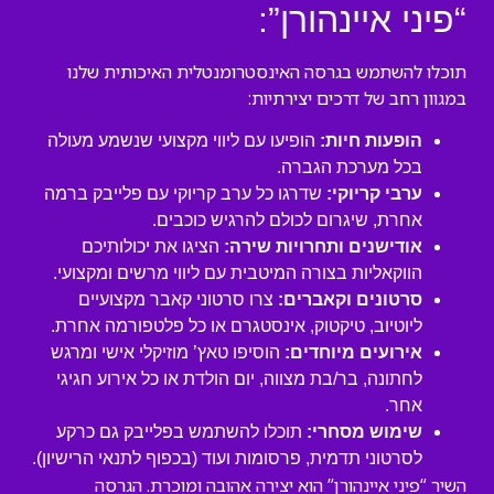
“פיני איינהורן”:
תוכלו להשתמש בגרסה האינסטרומנטלית האיכותית שלנו
במגוון רחב של דרכים יצירתיות:
הופעות חיות:
הופיעו עם ליווי מקצועי שנשמע מעולה
בכל מערכת הגברה.
ערבי קריוקי:
שדרגו כל ערב קריוקי עם פלייבק ברמה
אחרת, שיגרום לכולם להרגיש כוכבים.
אודישנים ותחרויות שירה:
הציגו את יכולותיכם
הווקאליות בצורה המיטבית עם ליווי מרשים ומקצועי.
סרטונים וקאברים:
צרו סרטוני קאבר מקצועיים
ליוטיוב, טיקטוק, אינסטגרם או כל פלטפורמה אחרת.
אירועים מיוחדים:
הוסיפו טאץ’ מוזיקלי אישי ומרגש
לחתונה, בר/בת מצווה, יום הולדת או כל אירוע חגיגי
אחר.
שימוש מסחרי:
תוכלו להשתמש בפלייבק גם כרקע
לסרטוני תדמית, פרסומות ועוד (בכפוף לתנאי הרישיון).
השיר “פיני איינהורן” הוא יצירה אהובה ומוכרת. הגרסה