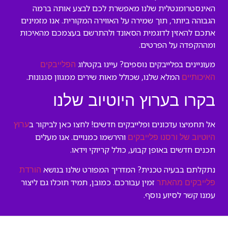
האינסטרומנטלית שלנו מאפשרת לכם לבצע אותה ברמה
הגבוהה ביותר, תוך שמירה על האווירה המקורית. אנו מזמינים
אתכם להאזין לדוגמית הסאונד ולהתרשם בעצמכם מהאיכות
ומההקפדה על הפרטים.
מעוניינים בפלייבקים נוספים? עיינו בקטלוג
הפלייבקים
המלא שלנו, שכולל מאות שירים ממגוון סגנונות.
האיכותיים
בקרו בערוץ היוטיוב שלנו
אל תחמיצו עדכונים ופלייבקים חדשים! לחצו כאן לביקור ב
ערוץ
והירשמו כמנויים. אנו מעלים
היוטיוב של ורסנו פלייבקים
תכנים חדשים באופן קבוע, כולל קריוקי וידאו.
נתקלתם בבעיה טכנית? המדריך המפורט שלנו בנושא
הורדת
זמין עבורכם. כמובן, תמיד תוכלו גם ליצור
פלייבקים מהאתר
עמנו קשר לסיוע נוסף.