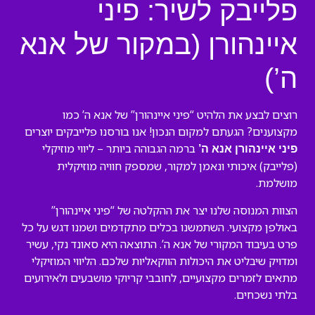
פלייבק לשיר: פיני
איינהורן (במקור של אנא
ה’)
רוצים לבצע את הלהיט “פיני איינהורן” של אנא ה’ כמו
מקצוענים? הגעתם למקום הנכון! אנו בורסנו פלייבקים יוצרים
ברמה הגבוהה ביותר – ליווי מוזיקלי
פיני איינהורן אנא ה’
(פלייבק) איכותי ונאמן למקור, שמספק חוויה מוזיקלית
מושלמת.
הצוות המנוסה שלנו יצר את ההקלטה של “פיני איינהורן”
באולפן מקצועי. השתמשנו בכלים מתקדמים ושמנו דגש על כל
פרט בעיבוד המקורי של אנא ה’. התוצאה היא סאונד נקי, עשיר
ומדויק שיבליט את היכולות הווקאליות שלכם. הליווי המוזיקלי
מתאים לזמרים מקצועיים, לחובבי קריוקי מושבעים ולאירועים
בלתי נשכחים.