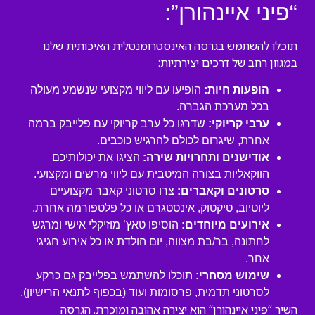
“פיני איינהורן”:
תוכלו להשתמש בגרסה האינסטרומנטלית האיכותית שלנו
במגוון רחב של דרכים יצירתיות:
הופעות חיות:
הופיעו עם ליווי מקצועי שנשמע מעולה
בכל מערכת הגברה.
ערבי קריוקי:
שדרגו כל ערב קריוקי עם פלייבק ברמה
אחרת, שיגרום לכולם להרגיש כוכבים.
אודישנים ותחרויות שירה:
הציגו את יכולותיכם
הווקאליות בצורה המיטבית עם ליווי מרשים ומקצועי.
סרטונים וקאברים:
צרו סרטוני קאבר מקצועיים
ליוטיוב, טיקטוק, אינסטגרם או כל פלטפורמה אחרת.
אירועים מיוחדים:
הוסיפו טאץ’ מוזיקלי אישי ומרגש
לחתונה, בר/בת מצווה, יום הולדת או כל אירוע חגיגי
אחר.
שימוש מסחרי:
תוכלו להשתמש בפלייבק גם כרקע
לסרטוני תדמית, פרסומות ועוד (בכפוף לתנאי הרישיון).
השיר “פיני איינהורן” הוא יצירה אהובה ומוכרת. הגרסה