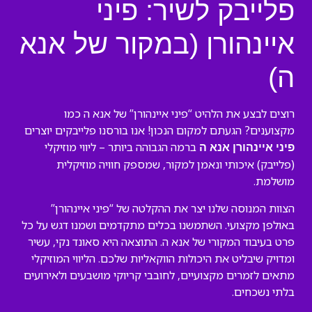
פלייבק לשיר: פיני
איינהורן (במקור של אנא
ה)
רוצים לבצע את הלהיט “פיני איינהורן” של אנא ה כמו
מקצוענים? הגעתם למקום הנכון! אנו בורסנו פלייבקים יוצרים
ברמה הגבוהה ביותר – ליווי מוזיקלי
פיני איינהורן אנא ה
(פלייבק) איכותי ונאמן למקור, שמספק חוויה מוזיקלית
מושלמת.
הצוות המנוסה שלנו יצר את ההקלטה של “פיני איינהורן”
באולפן מקצועי. השתמשנו בכלים מתקדמים ושמנו דגש על כל
פרט בעיבוד המקורי של אנא ה. התוצאה היא סאונד נקי, עשיר
ומדויק שיבליט את היכולות הווקאליות שלכם. הליווי המוזיקלי
מתאים לזמרים מקצועיים, לחובבי קריוקי מושבעים ולאירועים
בלתי נשכחים.