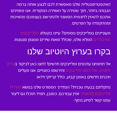
האינסטרומנטלית שלנו מאפשרת לכם לבצע אותה ברמה
הגבוהה ביותר, תוך שמירה על האווירה המקורית. אנו מזמינים
אתכם להאזין לדוגמית הסאונד ולהתרשם בעצמכם מהאיכות
ומההקפדה על הפרטים.
מעוניינים בפלייבקים נוספים? עיינו בקטלוג
הפלייבקים
המלא שלנו, שכולל מאות שירים ממגוון סגנונות.
האיכותיים
בקרו בערוץ היוטיוב שלנו
אל תחמיצו עדכונים ופלייבקים חדשים! לחצו כאן לביקור ב
ערוץ
והירשמו כמנויים. אנו מעלים
היוטיוב של ורסנו פלייבקים
תכנים חדשים באופן קבוע, כולל קריוקי וידאו.
נתקלתם בבעיה טכנית? המדריך המפורט שלנו בנושא
הורדת
זמין עבורכם. כמובן, תמיד תוכלו גם ליצור
פלייבקים מהאתר
עמנו קשר לסיוע נוסף.