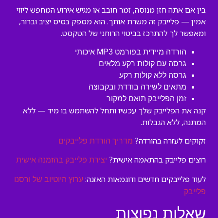
בין אם אתה חזן מנוסה, זמר חובב או מגיש אירוע המחפש ליווי
אמין — פלייבק זה משרת אותך. הוא מספק בסיס יציב וברור,
ומאפשר לך להתרכז בביטוי הרוחני של הטקסט.
הורדה מיידית בפורמט MP3 איכותי
גרסה עם קולות רקע מלאים
גרסה ללא קולות רקע
מתאים לשירה בודדת ובקבוצה
זמן הפלייבק תואם למקור
קנה את הפלייבק שלך עכשיו ותחל להשתמש בו מיד — ללא
המתנה, ללא הגבלות.
זקוקים לעזרה בהורדה?
מדריך הורדת פלייבקים
רוצים פלייבק בהתאמה אישית?
יצירת פלייבק בהזמנה אישית
לעוד פלייבקים חדשים ודוגמאות האזנה:
ערוץ היוטיוב של ורסנו
פלייבק
שאלות נפוצות