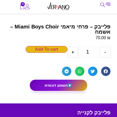
0
פלייבק – פרחי מיאמי Miami Boys Choir –
אשמח
₪
70.00
Add To cart
+
-
השמע דוגמית
פלייבק לקנייה