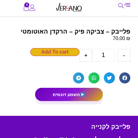
0
פלייבק – צביקה פיק – הרקדן האוטומטי
₪
70.00
Add To cart
+
-
השמע דוגמית
פלייבק לקנייה