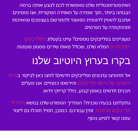
האינסטרומנטלית שלנו מאפשרת לכם לבצע אותה ברמה
הגבוהה ביותר, תוך שמירה על האווירה המקורית. אנו מזמינים
אתכם להאזין לדוגמית הסאונד ולהתרשם בעצמכם מהאיכות
ומההקפדה על הפרטים.
מעוניינים בפלייבקים נוספים? עיינו בקטלוג
הפלייבקים
המלא שלנו, שכולל מאות שירים ממגוון סגנונות.
האיכותיים
בקרו בערוץ היוטיוב שלנו
אל תחמיצו עדכונים ופלייבקים חדשים! לחצו כאן לביקור ב
ערוץ
והירשמו כמנויים. אנו מעלים
היוטיוב של ורסנו פלייבקים
תכנים חדשים באופן קבוע, כולל קריוקי וידאו.
נתקלתם בבעיה טכנית? המדריך המפורט שלנו בנושא
הורדת
זמין עבורכם. כמובן, תמיד תוכלו גם ליצור
פלייבקים מהאתר
עמנו קשר לסיוע נוסף.