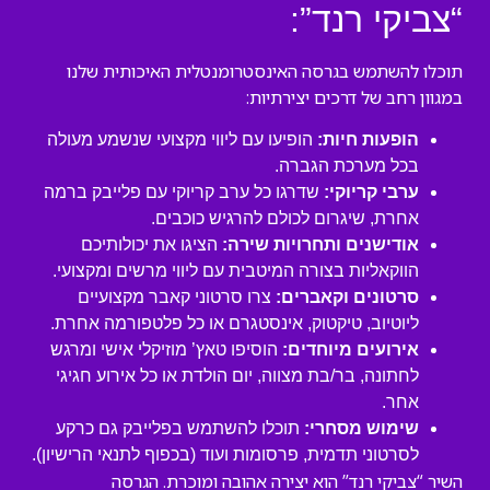
“צביקי רנד”:
תוכלו להשתמש בגרסה האינסטרומנטלית האיכותית שלנו
במגוון רחב של דרכים יצירתיות:
הופעות חיות:
הופיעו עם ליווי מקצועי שנשמע מעולה
בכל מערכת הגברה.
ערבי קריוקי:
שדרגו כל ערב קריוקי עם פלייבק ברמה
אחרת, שיגרום לכולם להרגיש כוכבים.
אודישנים ותחרויות שירה:
הציגו את יכולותיכם
הווקאליות בצורה המיטבית עם ליווי מרשים ומקצועי.
סרטונים וקאברים:
צרו סרטוני קאבר מקצועיים
ליוטיוב, טיקטוק, אינסטגרם או כל פלטפורמה אחרת.
אירועים מיוחדים:
הוסיפו טאץ’ מוזיקלי אישי ומרגש
לחתונה, בר/בת מצווה, יום הולדת או כל אירוע חגיגי
אחר.
שימוש מסחרי:
תוכלו להשתמש בפלייבק גם כרקע
לסרטוני תדמית, פרסומות ועוד (בכפוף לתנאי הרישיון).
השיר “צביקי רנד” הוא יצירה אהובה ומוכרת. הגרסה