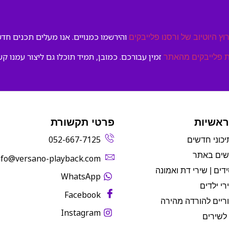
והירשמו כמנויים. אנו מעלים תכנים חדשי
וץ היוטיוב של ורסנו פלייבקים
זמין עבורכם. כמובן, תמיד תוכלו גם ליצור עמנו קש
 פלייבקים מהאתר
ראשיות
פרטי תקשורת
052-667-7125
יכוני חדשים
שים באתר
info@versano-playback.com‬
דים | שירי דת ואמונה
WhatsApp
רי ילדים
Facebook
ריים להורדה מהירה
Instagram
לשירים