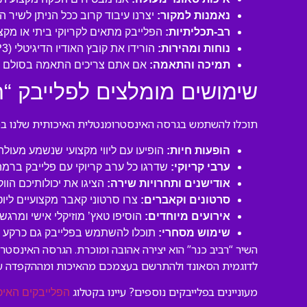
נאמנות למקור:
יצרנו עיבוד קרוב ככל הניתן לשיר 
רב-תכליתיות:
הפלייבק מתאים לקריוקי ביתי או מקצו
נוחות ומהירות:
הורידו את קובץ האודיו הדיגיטלי (MP3 איכותי) ישירות למחשב או לנייד שלכם והתחילו לשיר תוך דקות!
תמיכה והתאמה:
אם אתם צריכים התאמה בסולם או
שימושים מומלצים לפלייבק “רב
תוכלו להשתמש בגרסה האינסטרומנטלית האיכותית שלנו במגו
הופעות חיות:
הופיעו עם ליווי מקצועי שנשמע מעול
ערבי קריוקי:
שדרגו כל ערב קריוקי עם פלייבק ברמה
אודישנים ותחרויות שירה:
הציגו את יכולותיכם הוו
סרטונים וקאברים:
צרו סרטוני קאבר מקצועיים ליו
אירועים מיוחדים:
הוסיפו טאץ’ מוזיקלי אישי ומרגש 
שימוש מסחרי:
תוכלו להשתמש בפלייבק גם כרקע לסר
השיר “רביב כנר” הוא יצירה אהובה ומוכרת. הגרסה האינסט
לדוגמית הסאונד ולהתרשם בעצמכם מהאיכות ומההקפדה ע
מעוניינים בפלייבקים נוספים? עיינו בקטלוג
הפלייבקים האיכ