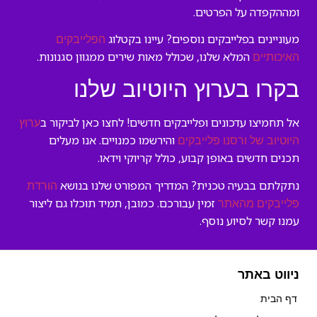
ומההקפדה על הפרטים.
מעוניינים בפלייבקים נוספים? עיינו בקטלוג
הפלייבקים
המלא שלנו, שכולל מאות שירים ממגוון סגנונות.
האיכותיים
בקרו בערוץ היוטיוב שלנו
אל תחמיצו עדכונים ופלייבקים חדשים! לחצו כאן לביקור ב
ערוץ
והירשמו כמנויים. אנו מעלים
היוטיוב של ורסנו פלייבקים
תכנים חדשים באופן קבוע, כולל קריוקי וידאו.
נתקלתם בבעיה טכנית? המדריך המפורט שלנו בנושא
הורדת
זמין עבורכם. כמובן, תמיד תוכלו גם ליצור
פלייבקים מהאתר
עמנו קשר לסיוע נוסף.
ניווט באתר
דף הבית