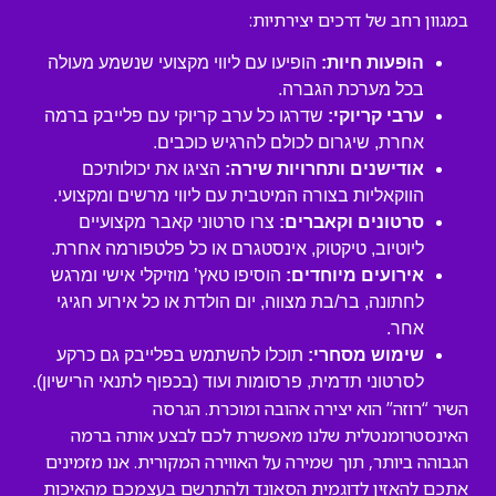
במגוון רחב של דרכים יצירתיות:
הופעות חיות:
הופיעו עם ליווי מקצועי שנשמע מעולה
בכל מערכת הגברה.
ערבי קריוקי:
שדרגו כל ערב קריוקי עם פלייבק ברמה
אחרת, שיגרום לכולם להרגיש כוכבים.
אודישנים ותחרויות שירה:
הציגו את יכולותיכם
הווקאליות בצורה המיטבית עם ליווי מרשים ומקצועי.
סרטונים וקאברים:
צרו סרטוני קאבר מקצועיים
ליוטיוב, טיקטוק, אינסטגרם או כל פלטפורמה אחרת.
אירועים מיוחדים:
הוסיפו טאץ’ מוזיקלי אישי ומרגש
לחתונה, בר/בת מצווה, יום הולדת או כל אירוע חגיגי
אחר.
שימוש מסחרי:
תוכלו להשתמש בפלייבק גם כרקע
לסרטוני תדמית, פרסומות ועוד (בכפוף לתנאי הרישיון).
השיר “רוזה” הוא יצירה אהובה ומוכרת. הגרסה
האינסטרומנטלית שלנו מאפשרת לכם לבצע אותה ברמה
הגבוהה ביותר, תוך שמירה על האווירה המקורית. אנו מזמינים
אתכם להאזין לדוגמית הסאונד ולהתרשם בעצמכם מהאיכות