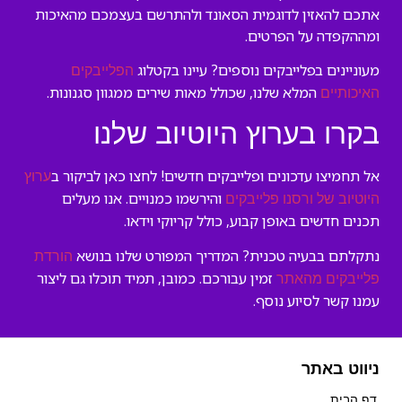
אתכם להאזין לדוגמית הסאונד ולהתרשם בעצמכם מהאיכות
ומההקפדה על הפרטים.
מעוניינים בפלייבקים נוספים? עיינו בקטלוג
הפלייבקים
המלא שלנו, שכולל מאות שירים ממגוון סגנונות.
האיכותיים
בקרו בערוץ היוטיוב שלנו
אל תחמיצו עדכונים ופלייבקים חדשים! לחצו כאן לביקור ב
ערוץ
והירשמו כמנויים. אנו מעלים
היוטיוב של ורסנו פלייבקים
תכנים חדשים באופן קבוע, כולל קריוקי וידאו.
נתקלתם בבעיה טכנית? המדריך המפורט שלנו בנושא
הורדת
זמין עבורכם. כמובן, תמיד תוכלו גם ליצור
פלייבקים מהאתר
עמנו קשר לסיוע נוסף.
ניווט באתר
דף הבית