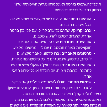
תוכלו להשתמש בגרסה האינסטרומנטלית האיכותית שלנו
במגוון רחב של דרכים יצירתיות:
הופעות חיות:
הופיעו עם ליווי מקצועי שנשמע מעולה
בכל מערכת הגברה.
ערבי קריוקי:
שדרגו כל ערב קריוקי עם פלייבק ברמה
אחרת, שיגרום לכולם להרגיש כוכבים.
אודישנים ותחרויות שירה:
הציגו את יכולותיכם
הווקאליות בצורה המיטבית עם ליווי מרשים ומקצועי.
סרטונים וקאברים:
צרו סרטוני קאבר מקצועיים
ליוטיוב, טיקטוק, אינסטגרם או כל פלטפורמה אחרת.
אירועים מיוחדים:
הוסיפו טאץ’ מוזיקלי אישי ומרגש
לחתונה, בר/בת מצווה, יום הולדת או כל אירוע חגיגי
אחר.
שימוש מסחרי:
תוכלו להשתמש בפלייבק גם כרקע
לסרטוני תדמית, פרסומות ועוד (בכפוף לתנאי הרישיון).
השיר “רולי דיקמן” הוא יצירה אהובה ומוכרת. הגרסה
האינסטרומנטלית שלנו מאפשרת לכם לבצע אותה ברמה
הגבוהה ביותר, תוך שמירה על האווירה המקורית. אנו מזמינים