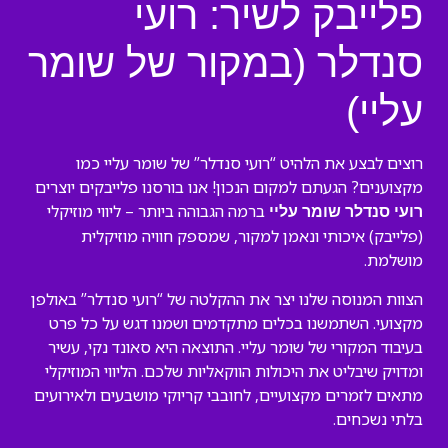
פלייבק לשיר: רועי
סנדלר (במקור של שומר
עליי)
רוצים לבצע את הלהיט “רועי סנדלר” של שומר עליי כמו
מקצוענים? הגעתם למקום הנכון! אנו בורסנו פלייבקים יוצרים
ברמה הגבוהה ביותר – ליווי מוזיקלי
רועי סנדלר שומר עליי
(פלייבק) איכותי ונאמן למקור, שמספק חוויה מוזיקלית
מושלמת.
הצוות המנוסה שלנו יצר את ההקלטה של “רועי סנדלר” באולפן
מקצועי. השתמשנו בכלים מתקדמים ושמנו דגש על כל פרט
בעיבוד המקורי של שומר עליי. התוצאה היא סאונד נקי, עשיר
ומדויק שיבליט את היכולות הווקאליות שלכם. הליווי המוזיקלי
מתאים לזמרים מקצועיים, לחובבי קריוקי מושבעים ולאירועים
בלתי נשכחים.