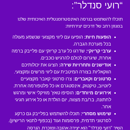
“רועי סנדלר”:
תוכלו להשתמש בגרסה האינסטרומנטלית האיכותית שלנו
במגוון רחב של דרכים יצירתיות:
הופעות חיות:
הופיעו עם ליווי מקצועי שנשמע מעולה
בכל מערכת הגברה.
ערבי קריוקי:
שדרגו כל ערב קריוקי עם פלייבק ברמה
אחרת, שיגרום לכולם להרגיש כוכבים.
אודישנים ותחרויות שירה:
הציגו את יכולותיכם
הווקאליות בצורה המיטבית עם ליווי מרשים ומקצועי.
סרטונים וקאברים:
צרו סרטוני קאבר מקצועיים
ליוטיוב, טיקטוק, אינסטגרם או כל פלטפורמה אחרת.
אירועים מיוחדים:
הוסיפו טאץ’ מוזיקלי אישי ומרגש
לחתונה, בר/בת מצווה, יום הולדת או כל אירוע חגיגי
אחר.
שימוש מסחרי:
תוכלו להשתמש בפלייבק גם כרקע
לסרטוני תדמית, פרסומות ועוד (בכפוף לתנאי הרישיון).
השיר “רועי סנדלר” הוא יצירה אהובה ומוכרת. הגרסה