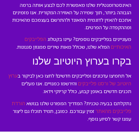
האינסטרומנטלית שלנו מאפשרת לכם לבצע אותה ברמה
הגבוהה ביותר, תוך שמירה על האווירה המקורית. אנו מזמינים
אתכם להאזין לדוגמית הסאונד ולהתרשם בעצמכם מהאיכות
ומההקפדה על הפרטים.
מעוניינים בפלייבקים נוספים? עיינו בקטלוג
הפלייבקים
המלא שלנו, שכולל מאות שירים ממגוון סגנונות.
האיכותיים
בקרו בערוץ היוטיוב שלנו
אל תחמיצו עדכונים ופלייבקים חדשים! לחצו כאן לביקור ב
ערוץ
והירשמו כמנויים. אנו מעלים
היוטיוב של ורסנו פלייבקים
תכנים חדשים באופן קבוע, כולל קריוקי וידאו.
נתקלתם בבעיה טכנית? המדריך המפורט שלנו בנושא
הורדת
זמין עבורכם. כמובן, תמיד תוכלו גם ליצור
פלייבקים מהאתר
עמנו קשר לסיוע נוסף.