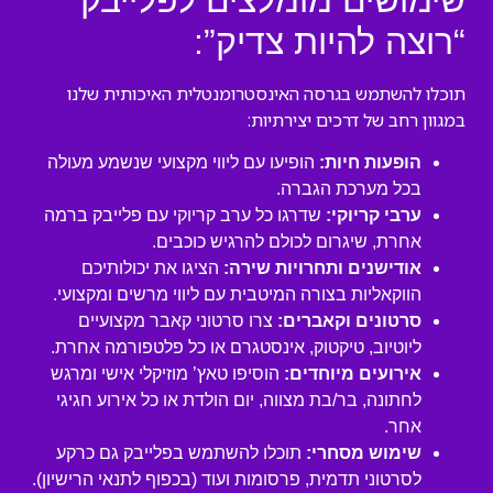
שימושים מומלצים לפלייבק
“רוצה להיות צדיק”:
תוכלו להשתמש בגרסה האינסטרומנטלית האיכותית שלנו
במגוון רחב של דרכים יצירתיות:
הופעות חיות:
הופיעו עם ליווי מקצועי שנשמע מעולה
בכל מערכת הגברה.
ערבי קריוקי:
שדרגו כל ערב קריוקי עם פלייבק ברמה
אחרת, שיגרום לכולם להרגיש כוכבים.
אודישנים ותחרויות שירה:
הציגו את יכולותיכם
הווקאליות בצורה המיטבית עם ליווי מרשים ומקצועי.
סרטונים וקאברים:
צרו סרטוני קאבר מקצועיים
ליוטיוב, טיקטוק, אינסטגרם או כל פלטפורמה אחרת.
אירועים מיוחדים:
הוסיפו טאץ’ מוזיקלי אישי ומרגש
לחתונה, בר/בת מצווה, יום הולדת או כל אירוע חגיגי
אחר.
שימוש מסחרי:
תוכלו להשתמש בפלייבק גם כרקע
לסרטוני תדמית, פרסומות ועוד (בכפוף לתנאי הרישיון).