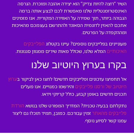
השיר “רוצה להיות צדיק” הוא יצירה אהובה ומוכרת. הגרסה
האינסטרומנטלית שלנו מאפשרת לכם לבצע אותה ברמה
הגבוהה ביותר, תוך שמירה על האווירה המקורית. אנו מזמינים
אתכם להאזין לדוגמית הסאונד ולהתרשם בעצמכם מהאיכות
ומההקפדה על הפרטים.
מעוניינים בפלייבקים נוספים? עיינו בקטלוג
הפלייבקים
המלא שלנו, שכולל מאות שירים ממגוון סגנונות.
האיכותיים
בקרו בערוץ היוטיוב שלנו
אל תחמיצו עדכונים ופלייבקים חדשים! לחצו כאן לביקור ב
ערוץ
והירשמו כמנויים. אנו מעלים
היוטיוב של ורסנו פלייבקים
תכנים חדשים באופן קבוע, כולל קריוקי וידאו.
נתקלתם בבעיה טכנית? המדריך המפורט שלנו בנושא
הורדת
זמין עבורכם. כמובן, תמיד תוכלו גם ליצור
פלייבקים מהאתר
עמנו קשר לסיוע נוסף.