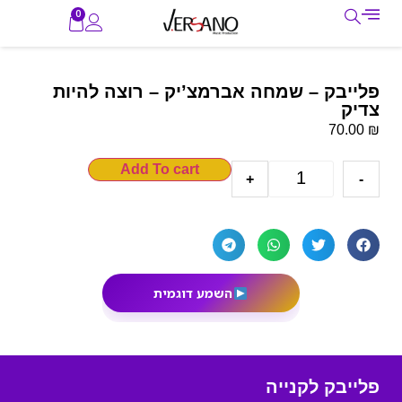
0
פלייבק – שמחה אברמצ’יק – רוצה להיות
צדיק
₪
70.00
Add To cart
+
-
השמע דוגמית
פלייבק לקנייה