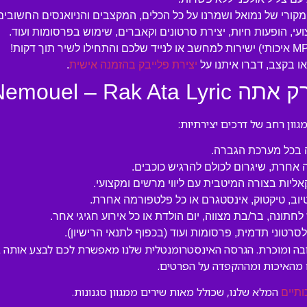
המקורי של נמואל ושמרנו על כל הכלים, המקצבים והניואנסים החשובים
עי, הופעות חיות, יצירת סרטונים וקאברים, שימוש בפרסומות ועוד.
 בקצב, דברו איתנו על
יצירת פלייבק בהזמנה אישית
.
Nemouel – ”:
ון רחב של דרכים יצירתיות:
ה בכל מערכת הגברה.
 אחרת, שיגרום לכולם להרגיש כוכבים.
קאליות בצורה המיטבית עם ליווי מרשים ומקצועי.
טיוב, טיקטוק, אינסטגרם או כל פלטפורמה אחרת.
לחתונה, בר/בת מצווה, יום הולדת או כל אירוע חגיגי אחר.
טוני תדמית, פרסומות ועוד (בכפוף לתנאי הרישיון).
Nemouel – Rak Ata L” הוא יצירה אהובה ומוכרת. הגרסה האינסטרומנטלית שלנו מאפשרת לכ
 מהאיכות ומההקפדה על הפרטים.
המלא שלנו, שכולל מאות שירים ממגוון סגנונות.
ותיים