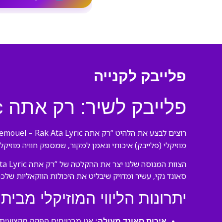
פלייבק לקנייה
פלייבק לשיר: רק אתה Nemouel – Rak Ata Lyric (במקור של נמואל)
רוצים לבצע את הלהיט “רק אתה Nemouel – Rak Ata Lyric” של נמואל כמו מקצוענים? הגעתם למקום הנכון! אנו בורסנו פלייבקים יוצרים
מוזיקלי (פלייבק) איכותי ונאמן למקור, שמספק חוויה מוזיק
סאונד נקי, עשיר ומדויק שיבליט את היכולות הווקאליות שלכם
יתרונות הליווי המוזיקלי מבית 
איכות סאונד מעולה:
אנו מבטיחים הפקה מקצועית ע