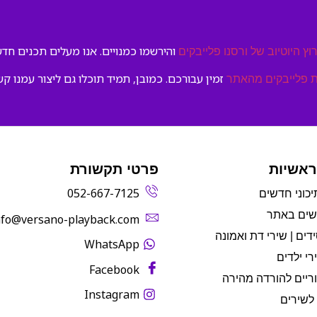
והירשמו כמנויים. אנו מעלים תכנים חדשי
וץ היוטיוב של ורסנו פלייבקים
זמין עבורכם. כמובן, תמיד תוכלו גם ליצור עמנו קש
 פלייבקים מהאתר
ראשיות
פרטי תקשורת
052-667-7125
יכוני חדשים
שים באתר
info@versano-playback.com‬
דים | שירי דת ואמונה
WhatsApp
רי ילדים
Facebook
ריים להורדה מהירה
Instagram
לשירים