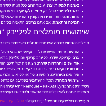
נאמנות למקור:
יצרנו עיבוד קרוב ככל הניתן לשיר 
רב-תכליתיות:
הפלייבק מתאים לקריוקי ביתי או מקצו
נוחות ומהירות:
הורידו את קובץ האודיו הדיגיטלי (MP3 איכותי) ישירות למחשב או לנייד שלכם והתחילו לשיר תוך דקות!
תמיכה והתאמה:
אם אתם צריכים התאמה בסולם או
שימושים מומלצים לפלייבק “רק אתה Rak Ata Lyric
תוכלו להשתמש בגרסה האינסטרומנטלית האיכותית שלנו במגו
הופעות חיות:
הופיעו עם ליווי מקצועי שנשמע מעול
ערבי קריוקי:
שדרגו כל ערב קריוקי עם פלייבק ברמה
אודישנים ותחרויות שירה:
הציגו את יכולותיכם הוו
סרטונים וקאברים:
צרו סרטוני קאבר מקצועיים ליו
אירועים מיוחדים:
הוסיפו טאץ’ מוזיקלי אישי ומרגש 
שימוש מסחרי:
תוכלו להשתמש בפלייבק גם כרקע לסר
השיר “רק אתה yric
מזמינים אתכם להאזין לדוגמית הסאונד ולהתרשם בעצמכם
מעוניינים בפלייבקים נוספים? עיינו בקטלוג
הפלייבקים האיכ