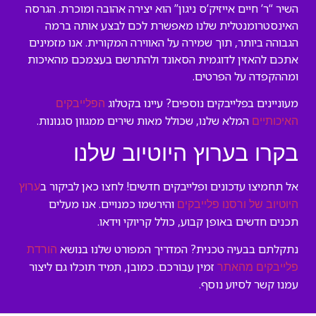
השיר “ר’ חיים אייזיק’ס ניגון” הוא יצירה אהובה ומוכרת. הגרסה
האינסטרומנטלית שלנו מאפשרת לכם לבצע אותה ברמה
הגבוהה ביותר, תוך שמירה על האווירה המקורית. אנו מזמינים
אתכם להאזין לדוגמית הסאונד ולהתרשם בעצמכם מהאיכות
ומההקפדה על הפרטים.
מעוניינים בפלייבקים נוספים? עיינו בקטלוג
הפלייבקים
המלא שלנו, שכולל מאות שירים ממגוון סגנונות.
האיכותיים
בקרו בערוץ היוטיוב שלנו
אל תחמיצו עדכונים ופלייבקים חדשים! לחצו כאן לביקור ב
ערוץ
והירשמו כמנויים. אנו מעלים
היוטיוב של ורסנו פלייבקים
תכנים חדשים באופן קבוע, כולל קריוקי וידאו.
נתקלתם בבעיה טכנית? המדריך המפורט שלנו בנושא
הורדת
זמין עבורכם. כמובן, תמיד תוכלו גם ליצור
פלייבקים מהאתר
עמנו קשר לסיוע נוסף.