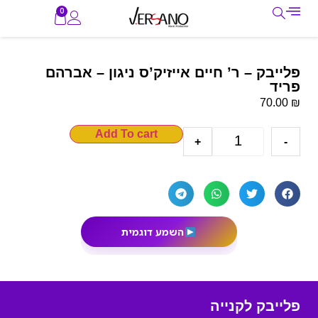
0
פלייבק – ר’ חיים אייזיק’ס ניגון – אברהם
פריד
₪
70.00
Add To cart
+
-
השמע דוגמית
פלייבק לקנייה