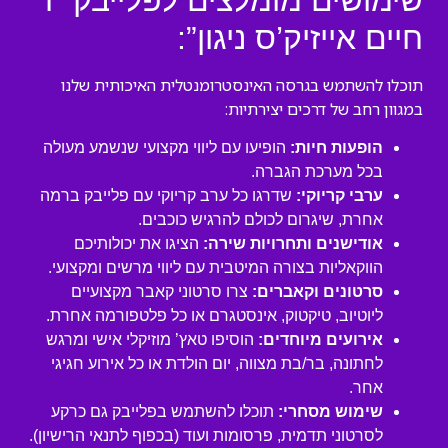
שימושים מומלצים לפלייבק “ר’
חיים אייזיק’ס ניגון”:
תוכלו להשתמש בגרסה האינסטרומנטלית האיכותית שלנו
במגוון רחב של דרכים יצירתיות:
הופעות חיות:
הופיעו עם ליווי מקצועי שנשמע מעולה
בכל מערכת הגברה.
ערבי קריוקי:
שדרגו כל ערב קריוקי עם פלייבק ברמה
אחרת, שיגרום לכולם להרגיש כוכבים.
אודישנים ותחרויות שירה:
הציגו את יכולותיכם
הווקאליות בצורה המיטבית עם ליווי מרשים ומקצועי.
סרטונים וקאברים:
צרו סרטוני קאבר מקצועיים
ליוטיוב, טיקטוק, אינסטגרם או כל פלטפורמה אחרת.
אירועים מיוחדים:
הוסיפו טאץ’ מוזיקלי אישי ומרגש
לחתונה, בר/בת מצווה, יום הולדת או כל אירוע חגיגי
אחר.
שימוש מסחרי:
תוכלו להשתמש בפלייבק גם כרקע
לסרטוני תדמית, פרסומות ועוד (בכפוף לתנאי הרישיון).