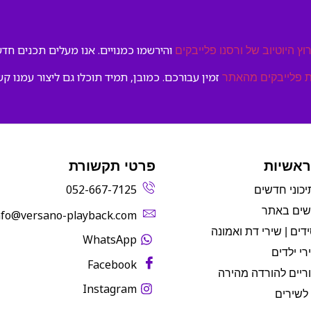
והירשמו כמנויים. אנו מעלים תכנים חדשי
וץ היוטיוב של ורסנו פלייבקים
זמין עבורכם. כמובן, תמיד תוכלו גם ליצור עמנו קש
 פלייבקים מהאתר
ראשיות
פרטי תקשורת
052-667-7125
יכוני חדשים
שים באתר
info@versano-playback.com‬
דים | שירי דת ואמונה
WhatsApp
רי ילדים
Facebook
ריים להורדה מהירה
Instagram
לשירים