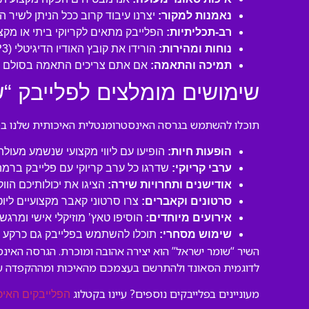
נאמנות למקור:
יצרנו עיבוד קרוב ככל הניתן לשיר 
רב-תכליתיות:
הפלייבק מתאים לקריוקי ביתי או מקצו
נוחות ומהירות:
הורידו את קובץ האודיו הדיגיטלי (MP3 איכותי) ישירות למחשב או לנייד שלכם והתחילו לשיר תוך דקות!
תמיכה והתאמה:
אם אתם צריכים התאמה בסולם או
שימושים מומלצים לפלייבק “ש
תוכלו להשתמש בגרסה האינסטרומנטלית האיכותית שלנו במגו
הופעות חיות:
הופיעו עם ליווי מקצועי שנשמע מעול
ערבי קריוקי:
שדרגו כל ערב קריוקי עם פלייבק ברמה
אודישנים ותחרויות שירה:
הציגו את יכולותיכם הוו
סרטונים וקאברים:
צרו סרטוני קאבר מקצועיים ליו
אירועים מיוחדים:
הוסיפו טאץ’ מוזיקלי אישי ומרגש 
שימוש מסחרי:
תוכלו להשתמש בפלייבק גם כרקע לסר
השיר “שומר ישראל” הוא יצירה אהובה ומוכרת. הגרסה האינ
לדוגמית הסאונד ולהתרשם בעצמכם מהאיכות ומההקפדה ע
מעוניינים בפלייבקים נוספים? עיינו בקטלוג
הפלייבקים האיכ