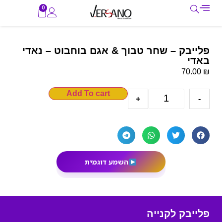
0
פלייבק – שחר טבוך & אגם בוחבוט – נאדי
באדי
₪
70.00
Add To cart
+
-
השמע דוגמית
פלייבק לקנייה