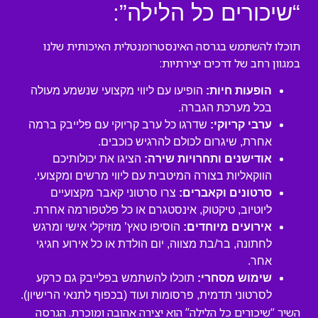
“שיכורים כל הלילה”:
תוכלו להשתמש בגרסה האינסטרומנטלית האיכותית שלנו
במגוון רחב של דרכים יצירתיות:
הופעות חיות:
הופיעו עם ליווי מקצועי שנשמע מעולה
בכל מערכת הגברה.
ערבי קריוקי:
שדרגו כל ערב קריוקי עם פלייבק ברמה
אחרת, שיגרום לכולם להרגיש כוכבים.
אודישנים ותחרויות שירה:
הציגו את יכולותיכם
הווקאליות בצורה המיטבית עם ליווי מרשים ומקצועי.
סרטונים וקאברים:
צרו סרטוני קאבר מקצועיים
ליוטיוב, טיקטוק, אינסטגרם או כל פלטפורמה אחרת.
אירועים מיוחדים:
הוסיפו טאץ’ מוזיקלי אישי ומרגש
לחתונה, בר/בת מצווה, יום הולדת או כל אירוע חגיגי
אחר.
שימוש מסחרי:
תוכלו להשתמש בפלייבק גם כרקע
לסרטוני תדמית, פרסומות ועוד (בכפוף לתנאי הרישיון).
השיר “שיכורים כל הלילה” הוא יצירה אהובה ומוכרת. הגרסה