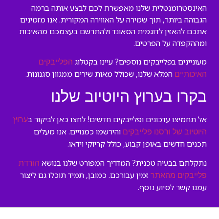
האינסטרומנטלית שלנו מאפשרת לכם לבצע אותה ברמה
הגבוהה ביותר, תוך שמירה על האווירה המקורית. אנו מזמינים
אתכם להאזין לדוגמית הסאונד ולהתרשם בעצמכם מהאיכות
ומההקפדה על הפרטים.
מעוניינים בפלייבקים נוספים? עיינו בקטלוג
הפלייבקים
המלא שלנו, שכולל מאות שירים ממגוון סגנונות.
האיכותיים
בקרו בערוץ היוטיוב שלנו
אל תחמיצו עדכונים ופלייבקים חדשים! לחצו כאן לביקור ב
ערוץ
והירשמו כמנויים. אנו מעלים
היוטיוב של ורסנו פלייבקים
תכנים חדשים באופן קבוע, כולל קריוקי וידאו.
נתקלתם בבעיה טכנית? המדריך המפורט שלנו בנושא
הורדת
זמין עבורכם. כמובן, תמיד תוכלו גם ליצור
פלייבקים מהאתר
עמנו קשר לסיוע נוסף.