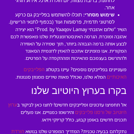
לחתונה, בר/בת מצווה, יום הולדת או כל אירוע חגיגי
אחר.
שימוש מסחרי:
תוכלו להשתמש בפלייבק גם כרקע
לסרטוני תדמית, פרסומות ועוד (בכפוף לתנאי הרישיון).
השיר “שלום אהובתי Prod. by Yaaqov Lamay” הוא יצירה
אהובה ומוכרת. הגרסה האינסטרומנטלית שלנו מאפשרת לכם
לבצע אותה ברמה הגבוהה ביותר, תוך שמירה על האווירה
המקורית. אנו מזמינים אתכם להאזין לדוגמית הסאונד
ולהתרשם בעצמכם מהאיכות ומההקפדה על הפרטים.
מעוניינים בפלייבקים נוספים? עיינו בקטלוג
הפלייבקים
המלא שלנו, שכולל מאות שירים ממגוון סגנונות.
האיכותיים
בקרו בערוץ היוטיוב שלנו
אל תחמיצו עדכונים ופלייבקים חדשים! לחצו כאן לביקור ב
ערוץ
והירשמו כמנויים. אנו מעלים
היוטיוב של ורסנו פלייבקים
תכנים חדשים באופן קבוע, כולל קריוקי וידאו.
נתקלתם בבעיה טכנית? המדריך המפורט שלנו בנושא
הורדת