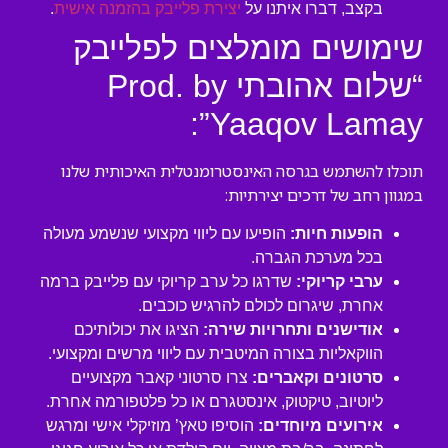
בקצב, דברו איתנו על
יצירת פלייבק בהזמנה אישית
.
שימושים מומלצים לפלייבק
“שלום אהובתי Prod. by
Yaaqov Lamay”:
תוכלו להשתמש בגרסה האינסטרומנטלית האיכותית שלנו
במגוון רחב של דרכים יצירתיות:
הופעות חיות:
הופיעו עם ליווי מקצועי שנשמע מעולה
בכל מערכת הגברה.
ערבי קריוקי:
שדרגו כל ערב קריוקי עם פלייבק ברמה
אחרת, שיגרום לכולם להרגיש כוכבים.
אודישנים ותחרויות שירה:
הציגו את יכולותיכם
הווקאליות בצורה המיטבית עם ליווי מרשים ומקצועי.
סרטונים וקאברים:
צרו סרטוני קאבר מקצועיים
ליוטיוב, טיקטוק, אינסטגרם או כל פלטפורמה אחרת.
אירועים מיוחדים:
הוסיפו טאץ’ מוזיקלי אישי ומרגש