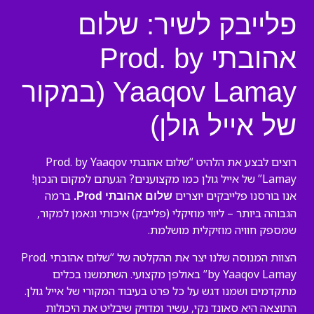
פלייבק לשיר: שלום
אהובתי Prod. by
Yaaqov Lamay (במקור
של אייל גולן)
רוצים לבצע את הלהיט “שלום אהובתי Prod. by Yaaqov
Lamay” של אייל גולן כמו מקצוענים? הגעתם למקום הנכון!
אנו בורסנו פלייבקים יוצרים
ברמה
שלום אהובתי Prod.
הגבוהה ביותר – ליווי מוזיקלי (פלייבק) איכותי ונאמן למקור,
שמספק חוויה מוזיקלית מושלמת.
הצוות המנוסה שלנו יצר את ההקלטה של “שלום אהובתי Prod.
by Yaaqov Lamay” באולפן מקצועי. השתמשנו בכלים
מתקדמים ושמנו דגש על כל פרט בעיבוד המקורי של אייל גולן.
התוצאה היא סאונד נקי, עשיר ומדויק שיבליט את היכולות