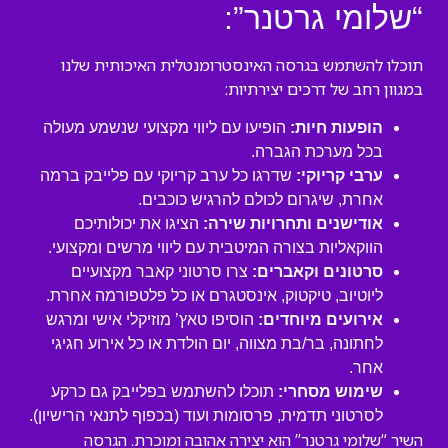
“שלומי גרטנר”:
תוכלו להשתמש בגרסה האינסטרומנטלית האיכותית שלנו
במגוון רחב של דרכים יצירתיות:
הופעות חיות:
הופיעו עם ליווי מקצועי שנשמע מעולה
בכל מערכת הגברה.
ערבי קריוקי:
שדרגו כל ערב קריוקי עם פלייבק ברמה
אחרת, שיגרום לכולם להרגיש כוכבים.
אודישנים ותחרויות שירה:
הציגו את יכולותיכם
הווקאליות בצורה המיטבית עם ליווי מרשים ומקצועי.
סרטונים וקאברים:
צרו סרטוני קאבר מקצועיים
ליוטיוב, טיקטוק, אינסטגרם או כל פלטפורמה אחרת.
אירועים מיוחדים:
הוסיפו טאץ’ מוזיקלי אישי ומרגש
לחתונה, בר/בת מצווה, יום הולדת או כל אירוע חגיגי
אחר.
שימוש מסחרי:
תוכלו להשתמש בפלייבק גם כרקע
לסרטוני תדמית, פרסומות ועוד (בכפוף לתנאי הרישיון).
השיר “שלומי גרטנר” הוא יצירה אהובה ומוכרת. הגרסה