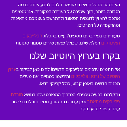
האינסטרומנטלית שלנו מאפשרת לכם לבצע אותה ברמה
הגבוהה ביותר, תוך שמירה על האווירה המקורית. אנו מזמינים
אתכם להאזין לדוגמית הסאונד ולהתרשם בעצמכם מהאיכות
ומההקפדה על הפרטים.
מעוניינים בפלייבקים נוספים? עיינו בקטלוג
הפלייבקים
המלא שלנו, שכולל מאות שירים ממגוון סגנונות.
האיכותיים
בקרו בערוץ היוטיוב שלנו
אל תחמיצו עדכונים ופלייבקים חדשים! לחצו כאן לביקור ב
ערוץ
והירשמו כמנויים. אנו מעלים
היוטיוב של ורסנו פלייבקים
תכנים חדשים באופן קבוע, כולל קריוקי וידאו.
נתקלתם בבעיה טכנית? המדריך המפורט שלנו בנושא
הורדת
זמין עבורכם. כמובן, תמיד תוכלו גם ליצור
פלייבקים מהאתר
עמנו קשר לסיוע נוסף.