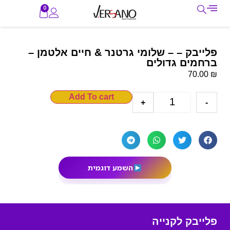
0
פלייבק – – שלומי גרטנר & חיים אלטמן –
ברחמים גדולים
₪
70.00
Add To cart
+
-
השמע דוגמית
פלייבק לקנייה