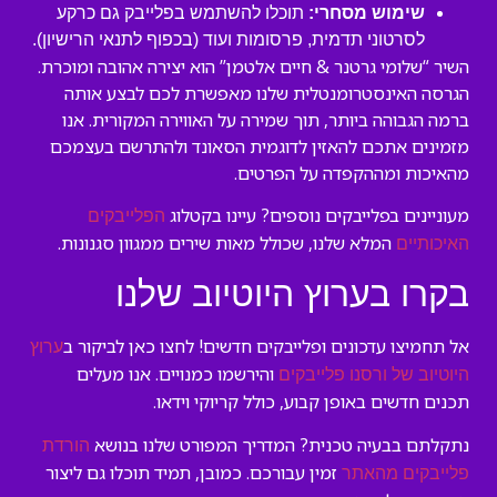
שימוש מסחרי:
תוכלו להשתמש בפלייבק גם כרקע
לסרטוני תדמית, פרסומות ועוד (בכפוף לתנאי הרישיון).
השיר “שלומי גרטנר & חיים אלטמן” הוא יצירה אהובה ומוכרת.
הגרסה האינסטרומנטלית שלנו מאפשרת לכם לבצע אותה
ברמה הגבוהה ביותר, תוך שמירה על האווירה המקורית. אנו
מזמינים אתכם להאזין לדוגמית הסאונד ולהתרשם בעצמכם
מהאיכות ומההקפדה על הפרטים.
מעוניינים בפלייבקים נוספים? עיינו בקטלוג
הפלייבקים
המלא שלנו, שכולל מאות שירים ממגוון סגנונות.
האיכותיים
בקרו בערוץ היוטיוב שלנו
אל תחמיצו עדכונים ופלייבקים חדשים! לחצו כאן לביקור ב
ערוץ
והירשמו כמנויים. אנו מעלים
היוטיוב של ורסנו פלייבקים
תכנים חדשים באופן קבוע, כולל קריוקי וידאו.
נתקלתם בבעיה טכנית? המדריך המפורט שלנו בנושא
הורדת
זמין עבורכם. כמובן, תמיד תוכלו גם ליצור
פלייבקים מהאתר