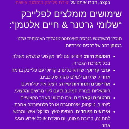
בקצב, דברו איתנו על
יצירת פלייבק בהזמנה אישית
.
שימושים מומלצים לפלייבק
“שלומי גרטנר & חיים אלטמן”:
תוכלו להשתמש בגרסה האינסטרומנטלית האיכותית שלנו
במגוון רחב של דרכים יצירתיות:
הופעות חיות:
הופיעו עם ליווי מקצועי שנשמע מעולה
בכל מערכת הגברה.
ערבי קריוקי:
שדרגו כל ערב קריוקי עם פלייבק ברמה
אחרת, שיגרום לכולם להרגיש כוכבים.
אודישנים ותחרויות שירה:
הציגו את יכולותיכם
הווקאליות בצורה המיטבית עם ליווי מרשים ומקצועי.
סרטונים וקאברים:
צרו סרטוני קאבר מקצועיים
ליוטיוב, טיקטוק, אינסטגרם או כל פלטפורמה אחרת.
אירועים מיוחדים:
הוסיפו טאץ’ מוזיקלי אישי ומרגש
לחתונה, בר/בת מצווה, יום הולדת או כל אירוע חגיגי
אחר.