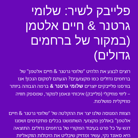
פלייבק לשיר: שלומי
גרטנר & חיים אלטמן
(במקור של ברחמים
גדולים)
רוצים לבצע את הלהיט “שלומי גרטנר & חיים אלטמן” של
ברחמים גדולים כמו מקצוענים? הגעתם למקום הנכון! אנו
בורסנו פלייבקים יוצרים
ברמה הגבוהה ביותר
שלומי גרטנר &
– ליווי מוזיקלי (פלייבק) איכותי ונאמן למקור, שמספק חוויה
מוזיקלית מושלמת.
הצוות המנוסה שלנו יצר את ההקלטה של “שלומי גרטנר & חיים
אלטמן” באולפן מקצועי. השתמשנו בכלים מתקדמים ושמנו
דגש על כל פרט בעיבוד המקורי של ברחמים גדולים. התוצאה
היא סאונד נקי, עשיר ומדויק שיבליט את היכולות הווקאליות