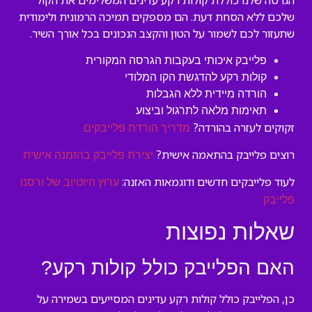
הגרסה שלנו כוללת קולות רקע עדינים המשלימים את הקול
שלכם ללא הסחת דעת. הם מספקים תמיכה הרמונית ולימודית
שתעזור לכם לשמור על הטון והקצב הנכונים בכל אורך השיר.
פלייבק איכותי בעקבות הגרסה המקורית
קולות רקע להדגשת הקו המלודי
הורדה מיידית ללא הגבלות
תאימות מלאה לתרגול וביצוע
זקוקים לעזרה בהורדה?
מדריך הורדת פלייבקים
רוצים פלייבק בהתאמה אישית?
יצירת פלייבק בהזמנה אישית
לעוד פלייבקים חדשים ודוגמאות האזנה:
ערוץ היוטיוב של ורסנו
פלייבק
שאלות נפוצות
האם הפלייבק כולל קולות רקע?
כן, הפלייבק כולל קולות רקע עדינים המסייעים בשמירה על