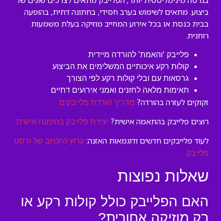
בגרסה מינימליסטית יותר, הפלייבק מתאים לצרכים שונים של
ביצוע. מתאים לשימוש בערב חסידי, בחתונה דתית, בהופעה
בבית כנסת או בכל אירוע המחייב מוזיקה בעלת משמעות
רוחנית.
פלייבק ‘והאמת’ להורדה מיידית
קולות רקע איכותיים המשלימים את הביצוע
גרסאות עם ובלי קולות רקע לפי הצורך
תאימות מלאה לחזנים ואמני אירועים דתיים
זקוקים לעזרה בהורדה?
מדריך הורדת פלייבקים
רוצים פלייבק בהתאמה אישית?
יצירת פלייבק בהזמנה אישית
לעוד פלייבקים חדשים ודוגמאות האזנה:
ערוץ היוטיוב של ורסנו
פלייבק
שאלות נפוצות
האם הפלייבק כולל קולות רקע או
רק מוזיקה אחורית?