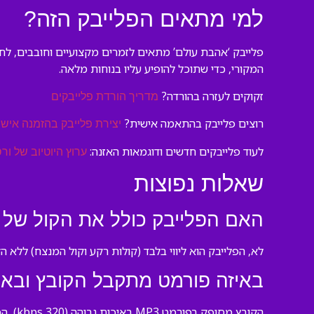
למי מתאים הפלייבק הזה?
פלייבק ‘אהבת עולם’ מתאים לזמרים מקצועיים וחובבים, לחז
המקורי, כדי שתוכל להופיע עליו בנוחות מלאה.
זקוקים לעזרה בהורדה?
מדריך הורדת פלייבקים
רוצים פלייבק בהתאמה אישית?
יצירת פלייבק בהזמנה אישי
לעוד פלייבקים חדשים ודוגמאות האזנה:
ערוץ היוטיוב של ורס
שאלות נפוצות
האם הפלייבק כולל את הקול של 
לא, הפלייבק הוא ליווי בלבד (קולות רקע וקול המנצח) ללא 
באיזה פורמט מתקבל הקובץ ובאיז
הקובץ מסופק בפורמט MP3 באיכות גבוהה (320 kbps), המתאים לכל מכשיר ולהנגנה מיידית.