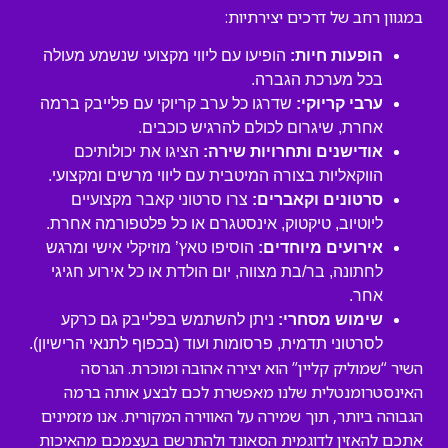
במגוון רחב של דרכים יצירתיות:
הופעות חיות:
הופיעו עם ליווי מקצועי שנשמע מעולה
בכל מערכת הגברה.
ערבי קריוקי:
שדרגו כל ערב קריוקי עם פלייבק ברמה
אחרת, שיגרום לכולם להרגיש כוכבים.
אודישנים ותחרויות שירה:
הציגו את יכולותיכם
הווקאליות בצורה המיטבית עם ליווי מרשים ומקצועי.
סרטונים וקאברים:
צרו סרטוני קאבר מקצועיים
ליוטיוב, טיקטוק, אינסטגרם או כל פלטפורמה אחרת.
אירועים מיוחדים:
הוסיפו טאץ’ מוזיקלי אישי ומרגש
לחתונה, בר/בת מצווה, יום הולדת או כל אירוע חגיגי
אחר.
שימוש מסחרי:
ניתן להשתמש בפלייבק גם כרקע
לסרטוני תדמית, פרסומות ועוד (בכפוף לתנאי הרישיון).
השיר “שמוליק קליין” הוא יצירה אהובה ומוכרת. הגרסה
האינסטרומנטלית שלנו מאפשרת לכם לבצע אותה ברמה
הגבוהה ביותר, תוך שמירה על האווירה המקורית. אנו מזמינים
אתכם להאזין לדוגמית הסאונד ולהתרשם בעצמכם מהאיכות