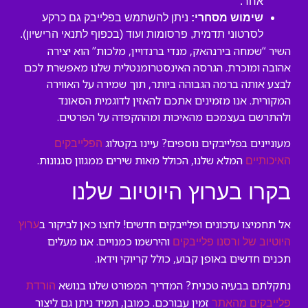
אחר.
שימוש מסחרי:
ניתן להשתמש בפלייבק גם כרקע
לסרטוני תדמית, פרסומות ועוד (בכפוף לתנאי הרישיון).
השיר “שמחה בירנהאק, מנדי ברנדויין, מלכות” הוא יצירה
אהובה ומוכרת. הגרסה האינסטרומנטלית שלנו מאפשרת לכם
לבצע אותה ברמה הגבוהה ביותר, תוך שמירה על האווירה
המקורית. אנו מזמינים אתכם להאזין לדוגמית הסאונד
ולהתרשם בעצמכם מהאיכות ומההקפדה על הפרטים.
מעוניינים בפלייבקים נוספים? עיינו בקטלוג
הפלייבקים
המלא שלנו, הכולל מאות שירים ממגוון סגנונות.
האיכותיים
בקרו בערוץ היוטיוב שלנו
אל תחמיצו עדכונים ופלייבקים חדשים! לחצו כאן לביקור ב
ערוץ
והירשמו כמנויים. אנו מעלים
היוטיוב של ורסנו פלייבקים
תכנים חדשים באופן קבוע, כולל קריוקי וידאו.
נתקלתם בבעיה טכנית? המדריך המפורט שלנו בנושא
הורדת
זמין עבורכם. כמובן, תמיד ניתן גם ליצור
פלייבקים מהאתר