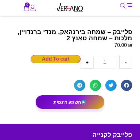
0
פלייבק – שמחה בירנהאק, מנדי ברנדויין,
מלכות – שמחה טאנץ 2
₪
70.00
Add To cart
+
-
השמע דוגמית
פלייבק לקנייה