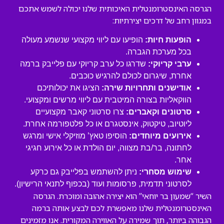
הגרסה האינסטרומנטלית האיכותית שלנו יכולה לשמש אתכם
במגוון רחב של דרכים יצירתיות:
הופעות חיות:
הופיעו עם ליווי מקצועי שנשמע מעולה
בכל מערכת הגברה.
ערבי קריוקי:
שדרגו כל ערב קריוקי עם פלייבק ברמה
אחרת, שיגרום לכולם להרגיש כוכבים.
אודישנים ותחרויות שירה:
הציגו את יכולותיכם
הווקאליות בצורה המיטבית עם ליווי מרשים ומקצועי.
סרטונים וקאברים:
צרו סרטוני קאבר מקצועיים
ליוטיוב, טיקטוק, אינסטגרם או כל פלטפורמה אחרת.
אירועים מיוחדים:
הוסיפו טאץ’ מוזיקלי אישי ומרגש
לחתונה, בר/בת מצווה, יום הולדת או כל אירוע חגיגי
אחר.
שימוש מסחרי:
ניתן להשתמש בפלייבק גם כרקע
לסרטוני תדמית, פרסומות ועוד (בכפוף לתנאי הרישיון).
השיר “שמעון בר יוחאי” הוא יצירה אהובה ומוכרת. הגרסה
האינסטרומנטלית שלנו מאפשרת לכם לבצע אותה ברמה
הגבוהה ביותר, תוך שמירה על האווירה המקורית. אנו מזמינים