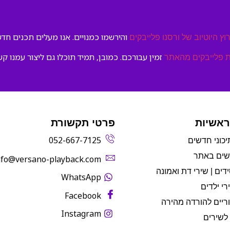
והירשמו כמנויים. אנו מעלים תכנים חדשי
וץ היוטיוב של ורסנו פלייבקים
זמין עבורכם. כמובן, תמיד תוכלו גם ליצור עמנו קש
 פלייבקים מהאתר
ראשיות
פרטי תקשורת
052-667-7125
יכוני חדשים
שים באתר
info@versano-playback.com‬
דים | שירי דת ואמונה
WhatsApp
רי ילדים
Facebook
ריים להורדה מהירה
Instagram
לשירים