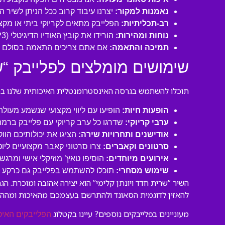
נאמנות למקור:
יצרנו עיבוד קרוב ככל הניתן לשיר 
רב-תכליתיות:
הפלייבק מתאים לקריוקי ביתי או מקצו
נוחות ומהירות:
הורידו את קובץ האודיו הדיגיטלי (MP3 איכותי) ישירות למחשב או לנייד שלכם והתחילו לשיר תוך דקות!
תמיכה והתאמה:
אם אתם צריכים התאמה בסולם או
שימושים מומלצים לפלייבק “שר
תוכלו להשתמש בגרסה האינסטרומנטלית האיכותית שלנו במגו
הופעות חיות:
הופיעו עם ליווי מקצועי שנשמע מעול
ערבי קריוקי:
שדרגו כל ערב קריוקי עם פלייבק ברמה
אודישנים ותחרויות שירה:
הציגו את יכולותיכם הוו
סרטונים וקאברים:
צרו סרטוני קאבר מקצועיים ליו
אירועים מיוחדים:
הוסיפו טאץ’ מוזיקלי אישי ומרגש 
שימוש מסחרי:
תוכלו להשתמש בפלייבק גם כרקע לסר
השיר “שרית חדד ויונתן קלימי” הוא יצירה אהובה ומוכרת.
להאזין לדוגמית הסאונד ולהתרשם בעצמכם מהאיכות ומהה
מעוניינים בפלייבקים נוספים? עיינו בקטלוג
הפלייבקים האיכ