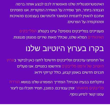
האינסטרומנטלית שלנו מאפשרת לכם לבצע אותה ברמה
הגבוהה ביותר, תוך שמירה על האווירה המקורית. אנו מזמינים
אתכם להאזין לדוגמית הסאונד ולהתרשם בעצמכם מהאיכות
ומההקפדה על הפרטים.
מעוניינים בפלייבקים נוספים? עיינו בקטלוג
הפלייבקים
המלא שלנו, שכולל מאות שירים ממגוון סגנונות.
האיכותיים
בקרו בערוץ היוטיוב שלנו
אל תחמיצו עדכונים ופלייבקים חדשים! לחצו כאן לביקור ב
ערוץ
והירשמו כמנויים. אנו מעלים
היוטיוב של ורסנו פלייבקים
תכנים חדשים באופן קבוע, כולל קריוקי וידאו.
נתקלתם בבעיה טכנית? המדריך המפורט שלנו בנושא
הורדת
זמין עבורכם. כמובן, תמיד תוכלו גם ליצור
פלייבקים מהאתר
עמנו קשר לסיוע נוסף.