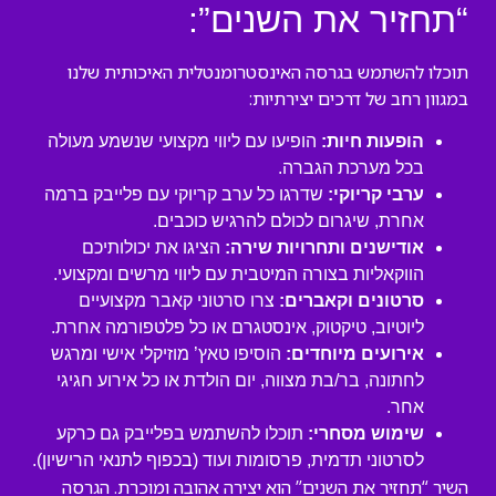
“תחזיר את השנים”:
תוכלו להשתמש בגרסה האינסטרומנטלית האיכותית שלנו
במגוון רחב של דרכים יצירתיות:
הופעות חיות:
הופיעו עם ליווי מקצועי שנשמע מעולה
בכל מערכת הגברה.
ערבי קריוקי:
שדרגו כל ערב קריוקי עם פלייבק ברמה
אחרת, שיגרום לכולם להרגיש כוכבים.
אודישנים ותחרויות שירה:
הציגו את יכולותיכם
הווקאליות בצורה המיטבית עם ליווי מרשים ומקצועי.
סרטונים וקאברים:
צרו סרטוני קאבר מקצועיים
ליוטיוב, טיקטוק, אינסטגרם או כל פלטפורמה אחרת.
אירועים מיוחדים:
הוסיפו טאץ’ מוזיקלי אישי ומרגש
לחתונה, בר/בת מצווה, יום הולדת או כל אירוע חגיגי
אחר.
שימוש מסחרי:
תוכלו להשתמש בפלייבק גם כרקע
לסרטוני תדמית, פרסומות ועוד (בכפוף לתנאי הרישיון).
השיר “תחזיר את השנים” הוא יצירה אהובה ומוכרת. הגרסה