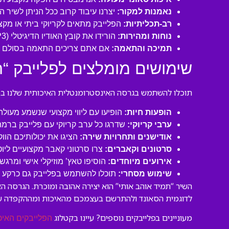
נאמנות למקור:
יצרנו עיבוד קרוב ככל הניתן לשיר 
רב-תכליתיות:
הפלייבק מתאים לקריוקי ביתי או מקצו
נוחות ומהירות:
הורידו את קובץ האודיו הדיגיטלי (MP3 איכותי) ישירות למחשב או לנייד שלכם והתחילו לשיר תוך דקות!
תמיכה והתאמה:
אם אתם צריכים התאמה בסולם או
שימושים מומלצים לפלייבק “ת
תוכלו להשתמש בגרסה האינסטרומנטלית האיכותית שלנו במגו
הופעות חיות:
הופיעו עם ליווי מקצועי שנשמע מעול
ערבי קריוקי:
שדרגו כל ערב קריוקי עם פלייבק ברמה
אודישנים ותחרויות שירה:
הציגו את יכולותיכם הוו
סרטונים וקאברים:
צרו סרטוני קאבר מקצועיים ליו
אירועים מיוחדים:
הוסיפו טאץ’ מוזיקלי אישי ומרגש 
שימוש מסחרי:
תוכלו להשתמש בפלייבק גם כרקע לסר
השיר “תמיד אוהב אותי” הוא יצירה אהובה ומוכרת. הגרסה 
לדוגמית הסאונד ולהתרשם בעצמכם מהאיכות ומההקפדה ע
מעוניינים בפלייבקים נוספים? עיינו בקטלוג
הפלייבקים האיכ