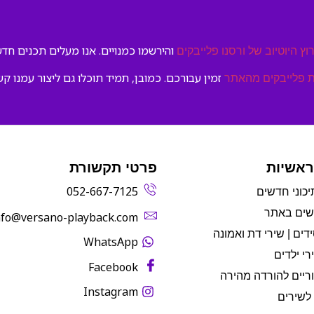
והירשמו כמנויים. אנו מעלים תכנים חדשי
וץ היוטיוב של ורסנו פלייבקים
זמין עבורכם. כמובן, תמיד תוכלו גם ליצור עמנו קש
 פלייבקים מהאתר
ראשיות
פרטי תקשורת
052-667-7125
יכוני חדשים
שים באתר
info@versano-playback.com‬
דים | שירי דת ואמונה
WhatsApp
רי ילדים
Facebook
ריים להורדה מהירה
Instagram
לשירים