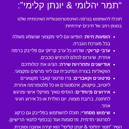
“תמר יהלומי & יונתן קלימי”:
תוכלו להשתמש בגרסה האינסטרומנטלית האיכותית שלנו
במגוון רחב של דרכים יצירתיות:
הופעות חיות:
הופיעו עם ליווי מקצועי שנשמע מעולה
בכל מערכת הגברה.
ערבי קריוקי:
שדרגו כל ערב קריוקי עם פלייבק ברמה
אחרת, שיגרום לכולם להרגיש כוכבים.
אודישנים ותחרויות שירה:
הציגו את יכולותיכם
הווקאליות בצורה המיטבית עם ליווי מרשים ומקצועי.
סרטונים וקאברים:
צרו סרטוני קאבר מקצועיים
ליוטיוב, טיקטוק, אינסטגרם או כל פלטפורמה אחרת.
אירועים מיוחדים:
הוסיפו טאץ’ מוזיקלי אישי ומרגש
לחתונה, בר/בת מצווה, יום הולדת או כל אירוע חגיגי
אחר.
שימוש מסחרי:
תוכלו להשתמש בפלייבק גם כרקע
לסרטוני תדמית, פרסומות ועוד (בכפוף לתנאי הרישיון).
השיר “תמר יהלומי & יונתן קלימי” הוא יצירה אהובה ומוכרת.