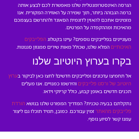
הגרסה האינסטרומנטלית שלנו מאפשרת לכם לבצע אותה
ברמה הגבוהה ביותר, תוך שמירה על האווירה המקורית. אנו
מזמינים אתכם להאזין לדוגמית הסאונד ולהתרשם בעצמכם
מהאיכות ומההקפדה על הפרטים.
מעוניינים בפלייבקים נוספים? עיינו בקטלוג
הפלייבקים
המלא שלנו, שכולל מאות שירים ממגוון סגנונות.
האיכותיים
בקרו בערוץ היוטיוב שלנו
אל תחמיצו עדכונים ופלייבקים חדשים! לחצו כאן לביקור ב
ערוץ
והירשמו כמנויים. אנו מעלים
היוטיוב של ורסנו פלייבקים
תכנים חדשים באופן קבוע, כולל קריוקי וידאו.
נתקלתם בבעיה טכנית? המדריך המפורט שלנו בנושא
הורדת
זמין עבורכם. כמובן, תמיד תוכלו גם ליצור
פלייבקים מהאתר
עמנו קשר לסיוע נוסף.